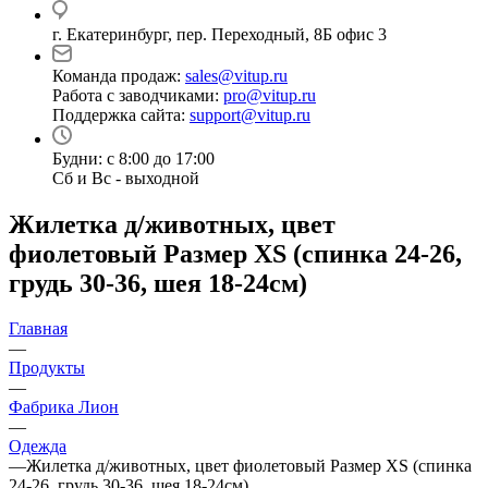
г. Екатеринбург, пер. Переходный, 8Б офис 3
Команда продаж:
sales@vitup.ru
Работа с заводчиками:
pro@vitup.ru
Поддержка сайта:
support@vitup.ru
Будни: с 8:00 до 17:00
Сб и Вс - выходной
Жилетка д/животных, цвет
фиолетовый Размер XS (спинка 24-26,
грудь 30-36, шея 18-24см)
Главная
—
Продукты
—
Фабрика Лион
—
Одежда
—
Жилетка д/животных, цвет фиолетовый Размер XS (спинка
24-26, грудь 30-36, шея 18-24см)