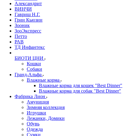
Александрит
ВИНЧИ
Гавриш Н.Г.
Грин Кьюзин
Зооник
ЗооЭкспресс
Петто
РАВ
ТД Инфантекс
БИОТИ ЦНИ
Кошки
Собаки
Гранд-Альфа
Влажные корма
Влажные корма для кошек "Best Dinner"
Влажные корма для собак "Best Dinner"
Фабрика Лион
Амуниция
Зимняя коллекция
Игрушки
Лежанки, Домики
Обувь
Одежда
Сумки