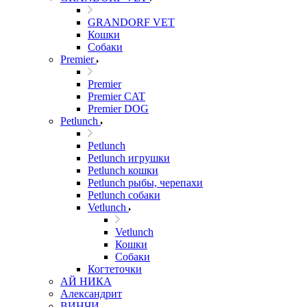
GRANDORF VET
Кошки
Собаки
Premier
Premier
Premier CAT
Premier DOG
Petlunch
Petlunch
Petlunch игрушки
Petlunch кошки
Petlunch рыбы, черепахи
Petlunch собаки
Vetlunch
Vetlunch
Кошки
Собаки
Когтеточки
АЙ НИКА
Александрит
ВИНЧИ