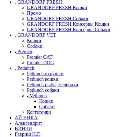
GRANDORF FRESH
GRANDORF FRESH Кошки
Промо
GRANDORF FRESH Собаки
GRANDORF FRESH Консервы Кошки
GRANDORF FRESH Консервы Собаки
GRANDORF VET
Кошки
Собаки
Premier
Premier CAT
Premier DOG
Petlunch
Petlunch игрушки
Petlunch кошки
Petlunch рыбы, черепахи
Petlunch собаки
Vetlunch
Кошки
Собаки
Когтеточки
АЙ НИКА
Александрит
ВИНЧИ
Гавриш Н.Г.