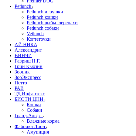
Premier DOG
Petlunch
Petlunch игрушки
Petlunch кошки
Petlunch рыбы, черепахи
Petlunch собаки
Vetlunch
Когтеточки
АЙ НИКА
Александрит
ВИНЧИ
Гавриш Н.Г.
Грин Кьюзин
Зооник
ЗооЭкспресс
Петто
РАВ
ТД Инфантекс
БИОТИ ЦНИ
Кошки
Собаки
Гранд-Альфа
Влажные корма
Фабрика Лион
Амуниция