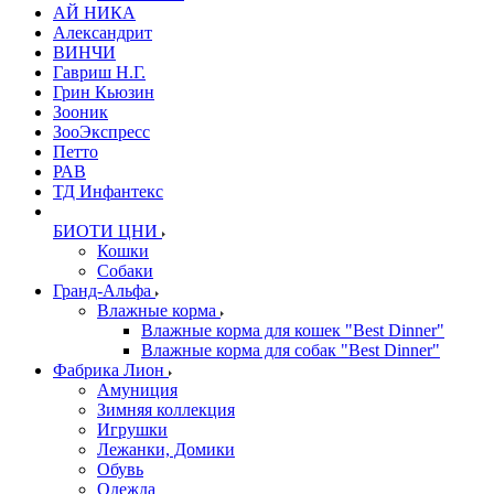
АЙ НИКА
Александрит
ВИНЧИ
Гавриш Н.Г.
Грин Кьюзин
Зооник
ЗооЭкспресс
Петто
РАВ
ТД Инфантекс
БИОТИ ЦНИ
Кошки
Собаки
Гранд-Альфа
Влажные корма
Влажные корма для кошек "Best Dinner"
Влажные корма для собак "Best Dinner"
Фабрика Лион
Амуниция
Зимняя коллекция
Игрушки
Лежанки, Домики
Обувь
Одежда