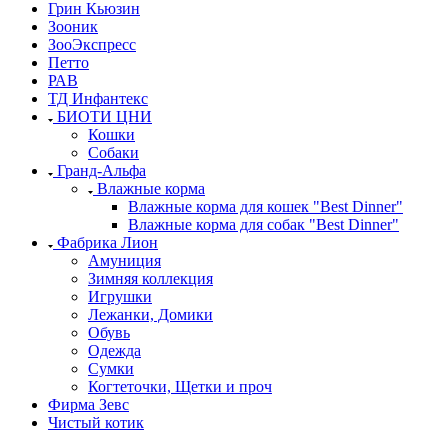
Грин Кьюзин
Зооник
ЗооЭкспресс
Петто
РАВ
ТД Инфантекс
БИОТИ ЦНИ
Кошки
Собаки
Гранд-Альфа
Влажные корма
Влажные корма для кошек "Best Dinner"
Влажные корма для собак "Best Dinner"
Фабрика Лион
Амуниция
Зимняя коллекция
Игрушки
Лежанки, Домики
Обувь
Одежда
Сумки
Когтеточки, Щетки и проч
Фирма Зевс
Чистый котик