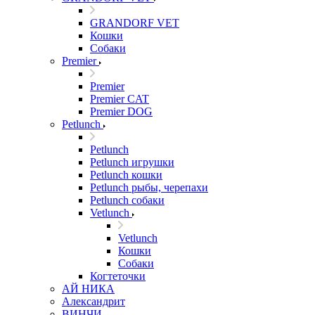
GRANDORF VET
Кошки
Собаки
Premier
Premier
Premier CAT
Premier DOG
Petlunch
Petlunch
Petlunch игрушки
Petlunch кошки
Petlunch рыбы, черепахи
Petlunch собаки
Vetlunch
Vetlunch
Кошки
Собаки
Когтеточки
АЙ НИКА
Александрит
ВИНЧИ