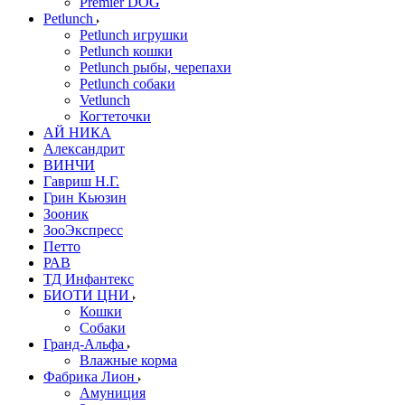
Premier DOG
Petlunch
Petlunch игрушки
Petlunch кошки
Petlunch рыбы, черепахи
Petlunch собаки
Vetlunch
Когтеточки
АЙ НИКА
Александрит
ВИНЧИ
Гавриш Н.Г.
Грин Кьюзин
Зооник
ЗооЭкспресс
Петто
РАВ
ТД Инфантекс
БИОТИ ЦНИ
Кошки
Собаки
Гранд-Альфа
Влажные корма
Фабрика Лион
Амуниция