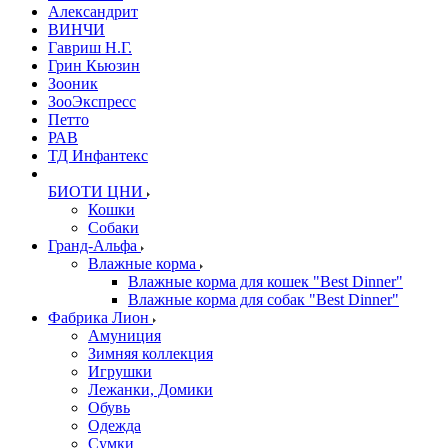
Александрит
ВИНЧИ
Гавриш Н.Г.
Грин Кьюзин
Зооник
ЗооЭкспресс
Петто
РАВ
ТД Инфантекс
БИОТИ ЦНИ
Кошки
Собаки
Гранд-Альфа
Влажные корма
Влажные корма для кошек "Best Dinner"
Влажные корма для собак "Best Dinner"
Фабрика Лион
Амуниция
Зимняя коллекция
Игрушки
Лежанки, Домики
Обувь
Одежда
Сумки