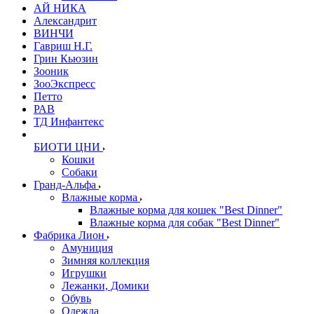
АЙ НИКА
Александрит
ВИНЧИ
Гавриш Н.Г.
Грин Кьюзин
Зооник
ЗооЭкспресс
Петто
РАВ
ТД Инфантекс
БИОТИ ЦНИ
Кошки
Собаки
Гранд-Альфа
Влажные корма
Влажные корма для кошек "Best Dinner"
Влажные корма для собак "Best Dinner"
Фабрика Лион
Амуниция
Зимняя коллекция
Игрушки
Лежанки, Домики
Обувь
Одежда