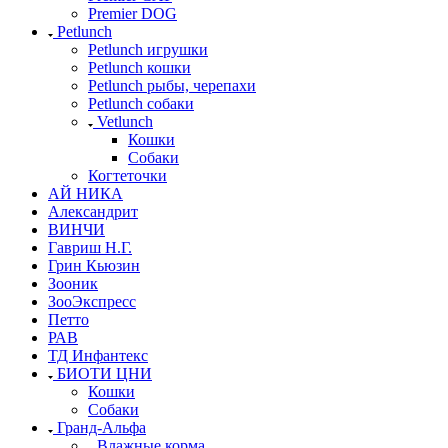
Premier DOG
Petlunch
Petlunch игрушки
Petlunch кошки
Petlunch рыбы, черепахи
Petlunch собаки
Vetlunch
Кошки
Собаки
Когтеточки
АЙ НИКА
Александрит
ВИНЧИ
Гавриш Н.Г.
Грин Кьюзин
Зооник
ЗооЭкспресс
Петто
РАВ
ТД Инфантекс
БИОТИ ЦНИ
Кошки
Собаки
Гранд-Альфа
Влажные корма