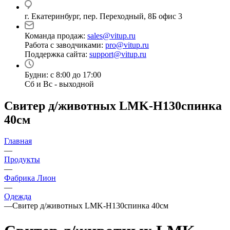
г. Екатеринбург, пер. Переходный, 8Б офис 3
Команда продаж:
sales@vitup.ru
Работа с заводчиками:
pro@vitup.ru
Поддержка сайта:
support@vitup.ru
Будни: с 8:00 до 17:00
Сб и Вс - выходной
Свитер д/животных LMK-H130спинка
40см
Главная
—
Продукты
—
Фабрика Лион
—
Одежда
—
Свитер д/животных LMK-H130спинка 40см