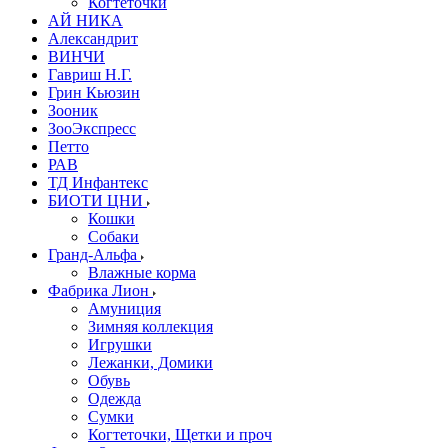
Когтеточки
АЙ НИКА
Александрит
ВИНЧИ
Гавриш Н.Г.
Грин Кьюзин
Зооник
ЗооЭкспресс
Петто
РАВ
ТД Инфантекс
БИОТИ ЦНИ
Кошки
Собаки
Гранд-Альфа
Влажные корма
Фабрика Лион
Амуниция
Зимняя коллекция
Игрушки
Лежанки, Домики
Обувь
Одежда
Сумки
Когтеточки, Щетки и проч