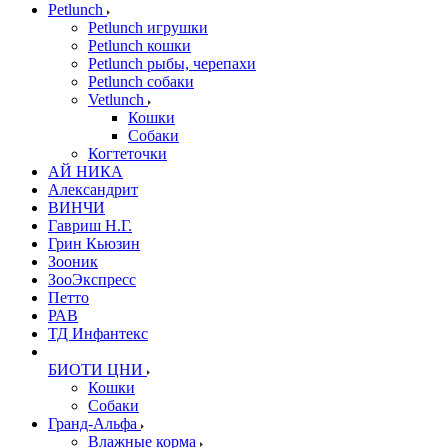
Petlunch
Petlunch игрушки
Petlunch кошки
Petlunch рыбы, черепахи
Petlunch собаки
Vetlunch
Кошки
Собаки
Когтеточки
АЙ НИКА
Александрит
ВИНЧИ
Гавриш Н.Г.
Грин Кьюзин
Зооник
ЗооЭкспресс
Петто
РАВ
ТД Инфантекс
БИОТИ ЦНИ
Кошки
Собаки
Гранд-Альфа
Влажные корма