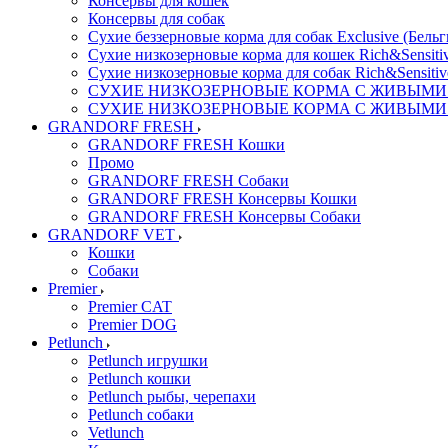
Консервы для кошек
Консервы для собак
Сухие беззерновые корма для собак Exclusive (Бельг
Сухие низкозерновые корма для кошек Rich&Sensitiv
Сухие низкозерновые корма для собак Rich&Sensitiv
СУХИЕ НИЗКОЗЕРНОВЫЕ КОРМА С ЖИВЫМИ ПР
СУХИЕ НИЗКОЗЕРНОВЫЕ КОРМА С ЖИВЫМИ ПР
GRANDORF FRESH
GRANDORF FRESH Кошки
Промо
GRANDORF FRESH Собаки
GRANDORF FRESH Консервы Кошки
GRANDORF FRESH Консервы Собаки
GRANDORF VET
Кошки
Собаки
Premier
Premier CAT
Premier DOG
Petlunch
Petlunch игрушки
Petlunch кошки
Petlunch рыбы, черепахи
Petlunch собаки
Vetlunch