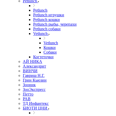
Petlunch
Petlunch
Petlunch игрушки
Petlunch кошки
Petlunch рыбы, черепахи
Petlunch собаки
Vetlunch
Vetlunch
Кошки
Собаки
Когтеточки
АЙ НИКА
Александрит
ВИНЧИ
Гавриш Н.Г.
Грин Кьюзин
Зооник
ЗооЭкспресс
Петто
РАВ
ТД Инфантекс
БИОТИ ЦНИ