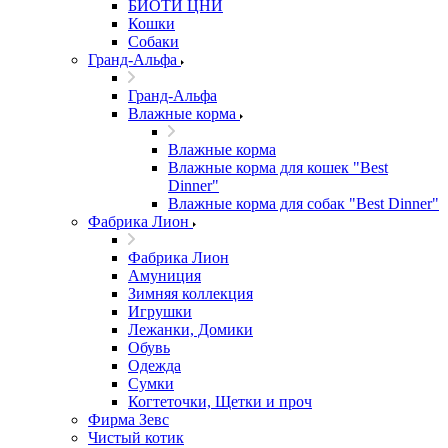
БИОТИ ЦНИ
Кошки
Собаки
Гранд-Альфа
Гранд-Альфа
Влажные корма
Влажные корма
Влажные корма для кошек "Best
Dinner"
Влажные корма для собак "Best Dinner"
Фабрика Лион
Фабрика Лион
Амуниция
Зимняя коллекция
Игрушки
Лежанки, Домики
Обувь
Одежда
Сумки
Когтеточки, Щетки и проч
Фирма Зевс
Чистый котик