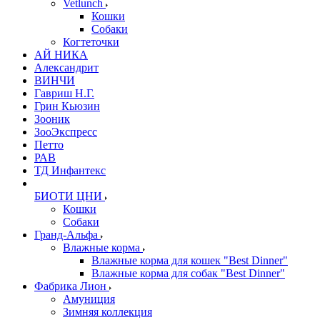
Vetlunch
Кошки
Собаки
Когтеточки
АЙ НИКА
Александрит
ВИНЧИ
Гавриш Н.Г.
Грин Кьюзин
Зооник
ЗооЭкспресс
Петто
РАВ
ТД Инфантекс
БИОТИ ЦНИ
Кошки
Собаки
Гранд-Альфа
Влажные корма
Влажные корма для кошек "Best Dinner"
Влажные корма для собак "Best Dinner"
Фабрика Лион
Амуниция
Зимняя коллекция