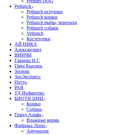
Premier DOG
Petlunch
Petlunch игрушки
Petlunch кошки
Petlunch рыбы, черепахи
Petlunch собаки
Vetlunch
Когтеточки
АЙ НИКА
Александрит
ВИНЧИ
Гавриш Н.Г.
Грин Кьюзин
Зооник
ЗооЭкспресс
Петто
РАВ
ТД Инфантекс
БИОТИ ЦНИ
Кошки
Собаки
Гранд-Альфа
Влажные корма
Фабрика Лион
Амуниция