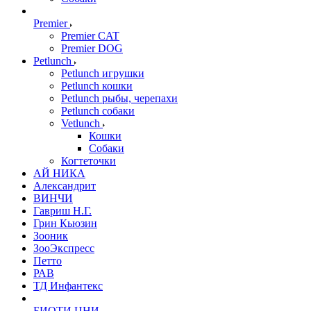
Premier
Premier CAT
Premier DOG
Petlunch
Petlunch игрушки
Petlunch кошки
Petlunch рыбы, черепахи
Petlunch собаки
Vetlunch
Кошки
Собаки
Когтеточки
АЙ НИКА
Александрит
ВИНЧИ
Гавриш Н.Г.
Грин Кьюзин
Зооник
ЗооЭкспресс
Петто
РАВ
ТД Инфантекс
БИОТИ ЦНИ