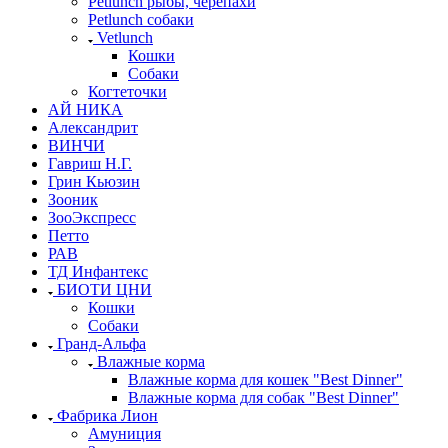
Petlunch рыбы, черепахи
Petlunch собаки
Vetlunch
Кошки
Собаки
Когтеточки
АЙ НИКА
Александрит
ВИНЧИ
Гавриш Н.Г.
Грин Кьюзин
Зооник
ЗооЭкспресс
Петто
РАВ
ТД Инфантекс
БИОТИ ЦНИ
Кошки
Собаки
Гранд-Альфа
Влажные корма
Влажные корма для кошек "Best Dinner"
Влажные корма для собак "Best Dinner"
Фабрика Лион
Амуниция