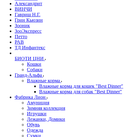
Александрит
ВИНЧИ
Гавриш Н.Г.
Грин Кьюзин
Зооник
ЗооЭкспресс
Петто
РАВ
ТД Инфантекс
БИОТИ ЦНИ
Кошки
Собаки
Гранд-Альфа
Влажные корма
Влажные корма для кошек "Best Dinner"
Влажные корма для собак "Best Dinner"
Фабрика Лион
Амуниция
Зимняя коллекция
Игрушки
Лежанки, Домики
Обувь
Одежда
Сумки