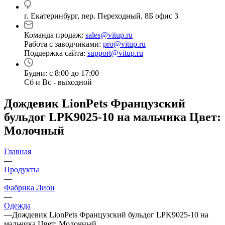
г. Екатеринбург, пер. Переходный, 8Б офис 3
Команда продаж:
sales@vitup.ru
Работа с заводчиками:
pro@vitup.ru
Поддержка сайта:
support@vitup.ru
Будни: с 8:00 до 17:00
Сб и Вс - выходной
Дождевик LionPets Французский
бульдог LPK9025-10 на мальчика Цвет:
Молочный
Главная
—
Продукты
—
Фабрика Лион
—
Одежда
—
Дождевик LionPets Французский бульдог LPK9025-10 на
мальчика Цвет: Молочный