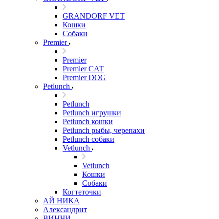
GRANDORF VET
Кошки
Собаки
Premier
Premier
Premier CAT
Premier DOG
Petlunch
Petlunch
Petlunch игрушки
Petlunch кошки
Petlunch рыбы, черепахи
Petlunch собаки
Vetlunch
Vetlunch
Кошки
Собаки
Когтеточки
АЙ НИКА
Александрит
ВИНЧИ