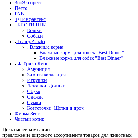
ЗооЭкспресс
Петто
РАВ
ТД Инфантекс
БИОТИ ЦНИ
Кошки
Собаки
Гранд-Альфа
Влажные корма
Влажные корма для кошек "Best Dinner"
Влажные корма для собак "Best Dinner"
Фабрика Лион
Амуниция
Зимняя коллекция
Игрушки
Лежанки, Домики
Обувь
Одежда
Сумки
Когтеточки, Щетки и проч
Фирма Зевс
Чистый котик
Цель нашей компании —
предложение широкого ассортимента товаров для животных