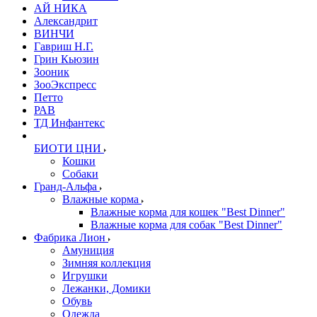
АЙ НИКА
Александрит
ВИНЧИ
Гавриш Н.Г.
Грин Кьюзин
Зооник
ЗооЭкспресс
Петто
РАВ
ТД Инфантекс
БИОТИ ЦНИ
Кошки
Собаки
Гранд-Альфа
Влажные корма
Влажные корма для кошек "Best Dinner"
Влажные корма для собак "Best Dinner"
Фабрика Лион
Амуниция
Зимняя коллекция
Игрушки
Лежанки, Домики
Обувь
Одежда