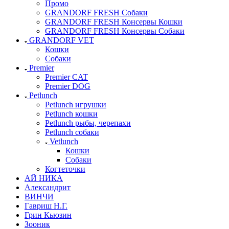
Промо
GRANDORF FRESH Собаки
GRANDORF FRESH Консервы Кошки
GRANDORF FRESH Консервы Собаки
GRANDORF VET
Кошки
Собаки
Premier
Premier CAT
Premier DOG
Petlunch
Petlunch игрушки
Petlunch кошки
Petlunch рыбы, черепахи
Petlunch собаки
Vetlunch
Кошки
Собаки
Когтеточки
АЙ НИКА
Александрит
ВИНЧИ
Гавриш Н.Г.
Грин Кьюзин
Зооник