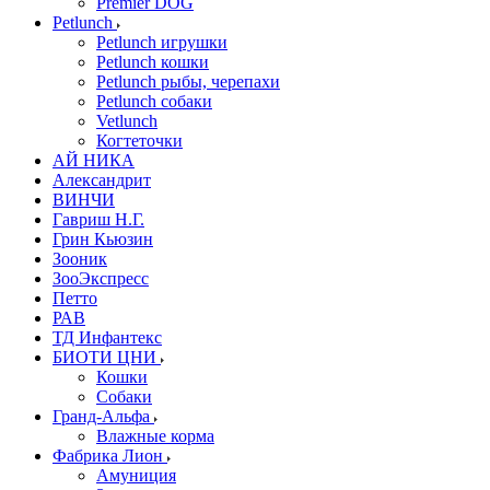
Premier DOG
Petlunch
Petlunch игрушки
Petlunch кошки
Petlunch рыбы, черепахи
Petlunch собаки
Vetlunch
Когтеточки
АЙ НИКА
Александрит
ВИНЧИ
Гавриш Н.Г.
Грин Кьюзин
Зооник
ЗооЭкспресс
Петто
РАВ
ТД Инфантекс
БИОТИ ЦНИ
Кошки
Собаки
Гранд-Альфа
Влажные корма
Фабрика Лион
Амуниция