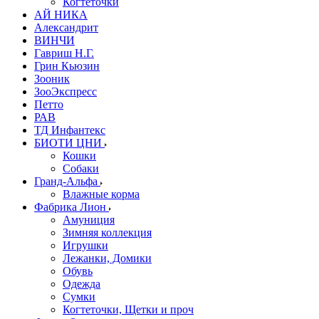
Когтеточки
АЙ НИКА
Александрит
ВИНЧИ
Гавриш Н.Г.
Грин Кьюзин
Зооник
ЗооЭкспресс
Петто
РАВ
ТД Инфантекс
БИОТИ ЦНИ
Кошки
Собаки
Гранд-Альфа
Влажные корма
Фабрика Лион
Амуниция
Зимняя коллекция
Игрушки
Лежанки, Домики
Обувь
Одежда
Сумки
Когтеточки, Щетки и проч