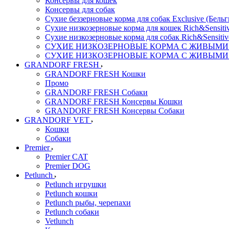
Консервы для кошек
Консервы для собак
Сухие беззерновые корма для собак Exclusive (Бельг
Сухие низкозерновые корма для кошек Rich&Sensitiv
Сухие низкозерновые корма для собак Rich&Sensitiv
СУХИЕ НИЗКОЗЕРНОВЫЕ КОРМА С ЖИВЫМИ ПР
СУХИЕ НИЗКОЗЕРНОВЫЕ КОРМА С ЖИВЫМИ ПР
GRANDORF FRESH
GRANDORF FRESH Кошки
Промо
GRANDORF FRESH Собаки
GRANDORF FRESH Консервы Кошки
GRANDORF FRESH Консервы Собаки
GRANDORF VET
Кошки
Собаки
Premier
Premier CAT
Premier DOG
Petlunch
Petlunch игрушки
Petlunch кошки
Petlunch рыбы, черепахи
Petlunch собаки
Vetlunch