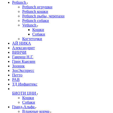
Petlunch
Petlunch игрушки
Petlunch кошки
Petlunch рыбы, черепахи
Petlunch собаки
Vetlunch
Кошки
Собаки
Когтеточки
АЙ НИКА
Александрит
ВИНЧИ
Гавриш Н.Г.
Грин Кьюзин
Зооник
ЗооЭкспресс
Петто
РАВ
ТД Инфантекс
БИОТИ ЦНИ
Кошки
Собаки
Гранд-Альфа
Влажные корма