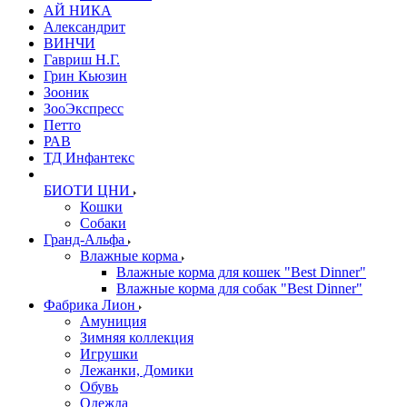
АЙ НИКА
Александрит
ВИНЧИ
Гавриш Н.Г.
Грин Кьюзин
Зооник
ЗооЭкспресс
Петто
РАВ
ТД Инфантекс
БИОТИ ЦНИ
Кошки
Собаки
Гранд-Альфа
Влажные корма
Влажные корма для кошек "Best Dinner"
Влажные корма для собак "Best Dinner"
Фабрика Лион
Амуниция
Зимняя коллекция
Игрушки
Лежанки, Домики
Обувь
Одежда