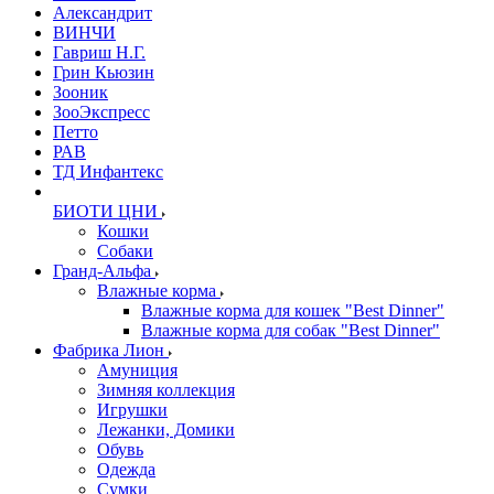
Александрит
ВИНЧИ
Гавриш Н.Г.
Грин Кьюзин
Зооник
ЗооЭкспресс
Петто
РАВ
ТД Инфантекс
БИОТИ ЦНИ
Кошки
Собаки
Гранд-Альфа
Влажные корма
Влажные корма для кошек "Best Dinner"
Влажные корма для собак "Best Dinner"
Фабрика Лион
Амуниция
Зимняя коллекция
Игрушки
Лежанки, Домики
Обувь
Одежда
Сумки