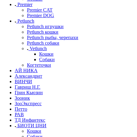
Premier
Premier CAT
Premier DOG
Petlunch
Petlunch игрушки
Petlunch кошки
Petlunch рыбы, черепахи
Petlunch собаки
Vetlunch
Кошки
Собаки
Когтеточки
АЙ НИКА
Александрит
ВИНЧИ
Гавриш Н.Г.
Грин Кьюзин
Зооник
ЗооЭкспресс
Петто
РАВ
ТД Инфантекс
БИОТИ ЦНИ
Кошки
Собаки