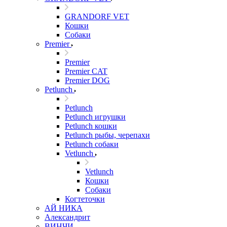
GRANDORF VET
Кошки
Собаки
Premier
Premier
Premier CAT
Premier DOG
Petlunch
Petlunch
Petlunch игрушки
Petlunch кошки
Petlunch рыбы, черепахи
Petlunch собаки
Vetlunch
Vetlunch
Кошки
Собаки
Когтеточки
АЙ НИКА
Александрит
ВИНЧИ