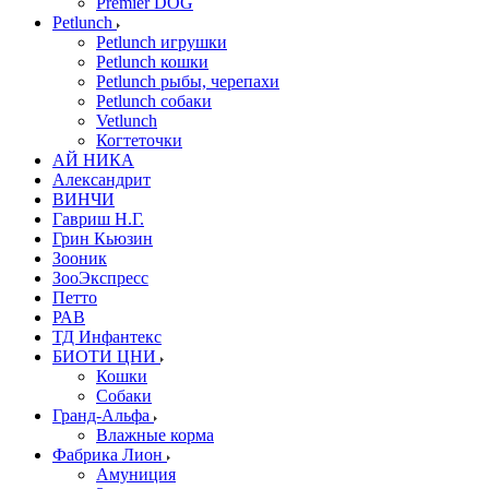
Premier DOG
Petlunch
Petlunch игрушки
Petlunch кошки
Petlunch рыбы, черепахи
Petlunch собаки
Vetlunch
Когтеточки
АЙ НИКА
Александрит
ВИНЧИ
Гавриш Н.Г.
Грин Кьюзин
Зооник
ЗооЭкспресс
Петто
РАВ
ТД Инфантекс
БИОТИ ЦНИ
Кошки
Собаки
Гранд-Альфа
Влажные корма
Фабрика Лион
Амуниция