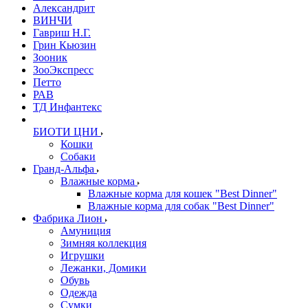
Александрит
ВИНЧИ
Гавриш Н.Г.
Грин Кьюзин
Зооник
ЗооЭкспресс
Петто
РАВ
ТД Инфантекс
БИОТИ ЦНИ
Кошки
Собаки
Гранд-Альфа
Влажные корма
Влажные корма для кошек "Best Dinner"
Влажные корма для собак "Best Dinner"
Фабрика Лион
Амуниция
Зимняя коллекция
Игрушки
Лежанки, Домики
Обувь
Одежда
Сумки