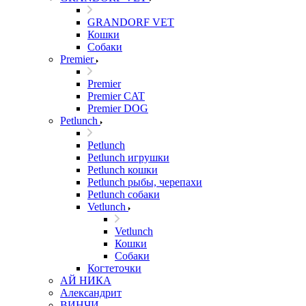
GRANDORF VET
Кошки
Собаки
Premier
Premier
Premier CAT
Premier DOG
Petlunch
Petlunch
Petlunch игрушки
Petlunch кошки
Petlunch рыбы, черепахи
Petlunch собаки
Vetlunch
Vetlunch
Кошки
Собаки
Когтеточки
АЙ НИКА
Александрит
ВИНЧИ