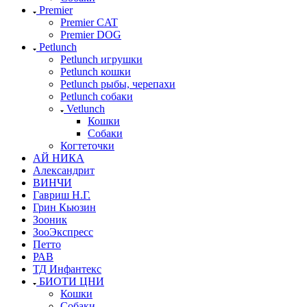
Premier
Premier CAT
Premier DOG
Petlunch
Petlunch игрушки
Petlunch кошки
Petlunch рыбы, черепахи
Petlunch собаки
Vetlunch
Кошки
Собаки
Когтеточки
АЙ НИКА
Александрит
ВИНЧИ
Гавриш Н.Г.
Грин Кьюзин
Зооник
ЗооЭкспресс
Петто
РАВ
ТД Инфантекс
БИОТИ ЦНИ
Кошки
Собаки