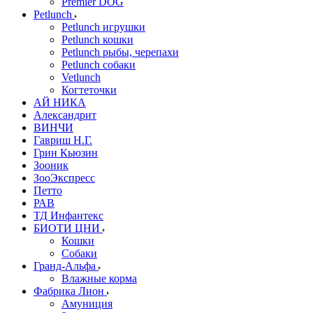
Premier DOG
Petlunch
Petlunch игрушки
Petlunch кошки
Petlunch рыбы, черепахи
Petlunch собаки
Vetlunch
Когтеточки
АЙ НИКА
Александрит
ВИНЧИ
Гавриш Н.Г.
Грин Кьюзин
Зооник
ЗооЭкспресс
Петто
РАВ
ТД Инфантекс
БИОТИ ЦНИ
Кошки
Собаки
Гранд-Альфа
Влажные корма
Фабрика Лион
Амуниция