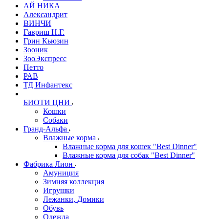
АЙ НИКА
Александрит
ВИНЧИ
Гавриш Н.Г.
Грин Кьюзин
Зооник
ЗооЭкспресс
Петто
РАВ
ТД Инфантекс
БИОТИ ЦНИ
Кошки
Собаки
Гранд-Альфа
Влажные корма
Влажные корма для кошек "Best Dinner"
Влажные корма для собак "Best Dinner"
Фабрика Лион
Амуниция
Зимняя коллекция
Игрушки
Лежанки, Домики
Обувь
Одежда