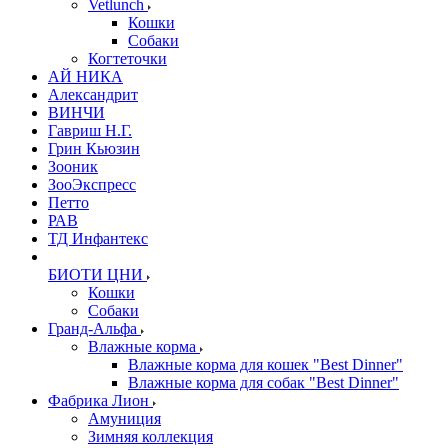
Vetlunch
Кошки
Собаки
Когтеточки
АЙ НИКА
Александрит
ВИНЧИ
Гавриш Н.Г.
Грин Кьюзин
Зооник
ЗооЭкспресс
Петто
РАВ
ТД Инфантекс
БИОТИ ЦНИ
Кошки
Собаки
Гранд-Альфа
Влажные корма
Влажные корма для кошек "Best Dinner"
Влажные корма для собак "Best Dinner"
Фабрика Лион
Амуниция
Зимняя коллекция