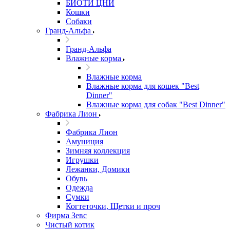
БИОТИ ЦНИ
Кошки
Собаки
Гранд-Альфа
Гранд-Альфа
Влажные корма
Влажные корма
Влажные корма для кошек "Best
Dinner"
Влажные корма для собак "Best Dinner"
Фабрика Лион
Фабрика Лион
Амуниция
Зимняя коллекция
Игрушки
Лежанки, Домики
Обувь
Одежда
Сумки
Когтеточки, Щетки и проч
Фирма Зевс
Чистый котик