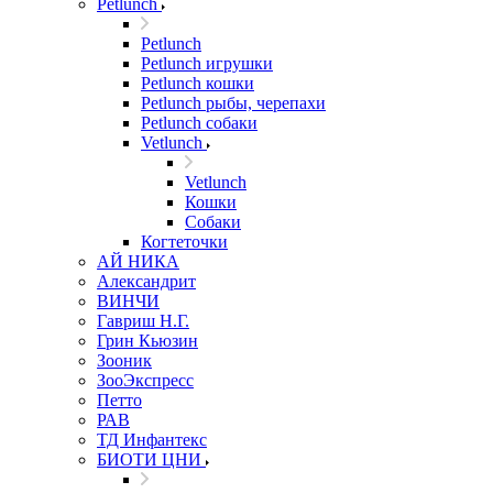
Petlunch
Petlunch
Petlunch игрушки
Petlunch кошки
Petlunch рыбы, черепахи
Petlunch собаки
Vetlunch
Vetlunch
Кошки
Собаки
Когтеточки
АЙ НИКА
Александрит
ВИНЧИ
Гавриш Н.Г.
Грин Кьюзин
Зооник
ЗооЭкспресс
Петто
РАВ
ТД Инфантекс
БИОТИ ЦНИ