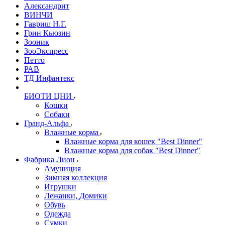
Александрит
ВИНЧИ
Гавриш Н.Г.
Грин Кьюзин
Зооник
ЗооЭкспресс
Петто
РАВ
ТД Инфантекс
БИОТИ ЦНИ
Кошки
Собаки
Гранд-Альфа
Влажные корма
Влажные корма для кошек "Best Dinner"
Влажные корма для собак "Best Dinner"
Фабрика Лион
Амуниция
Зимняя коллекция
Игрушки
Лежанки, Домики
Обувь
Одежда
Сумки