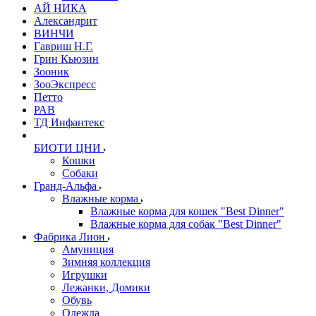
АЙ НИКА
Александрит
ВИНЧИ
Гавриш Н.Г.
Грин Кьюзин
Зооник
ЗооЭкспресс
Петто
РАВ
ТД Инфантекс
БИОТИ ЦНИ
Кошки
Собаки
Гранд-Альфа
Влажные корма
Влажные корма для кошек "Best Dinner"
Влажные корма для собак "Best Dinner"
Фабрика Лион
Амуниция
Зимняя коллекция
Игрушки
Лежанки, Домики
Обувь
Одежда