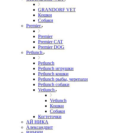
GRANDORF VET
Кошки
Собаки
Premier
Premier
Premier CAT
Premier DOG
Petlunch
Petlunch
Petlunch игрушки
Petlunch кошки
Petlunch рыбы, черепахи
Petlunch собаки
Vetlunch
Vetlunch
Кошки
Собаки
Когтеточки
АЙ НИКА
Александрит
ВИНЧИ