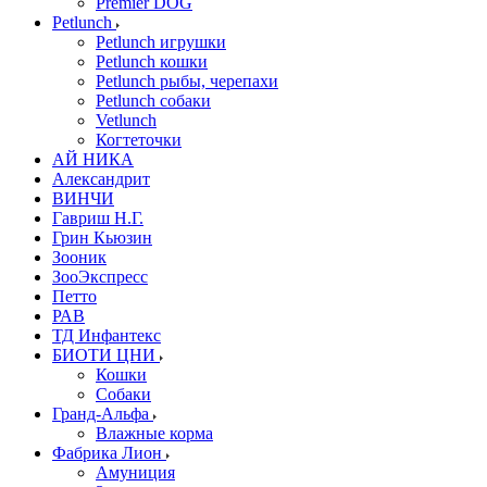
Premier DOG
Petlunch
Petlunch игрушки
Petlunch кошки
Petlunch рыбы, черепахи
Petlunch собаки
Vetlunch
Когтеточки
АЙ НИКА
Александрит
ВИНЧИ
Гавриш Н.Г.
Грин Кьюзин
Зооник
ЗооЭкспресс
Петто
РАВ
ТД Инфантекс
БИОТИ ЦНИ
Кошки
Собаки
Гранд-Альфа
Влажные корма
Фабрика Лион
Амуниция