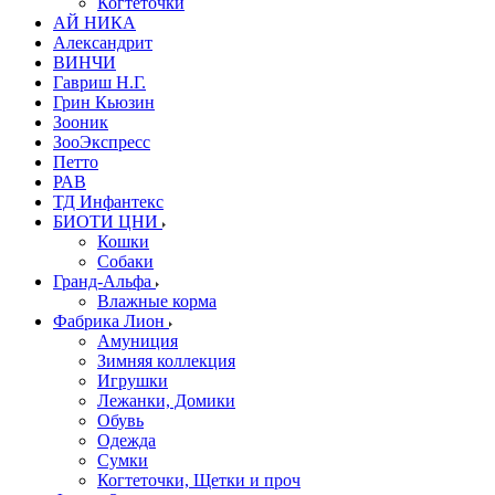
Когтеточки
АЙ НИКА
Александрит
ВИНЧИ
Гавриш Н.Г.
Грин Кьюзин
Зооник
ЗооЭкспресс
Петто
РАВ
ТД Инфантекс
БИОТИ ЦНИ
Кошки
Собаки
Гранд-Альфа
Влажные корма
Фабрика Лион
Амуниция
Зимняя коллекция
Игрушки
Лежанки, Домики
Обувь
Одежда
Сумки
Когтеточки, Щетки и проч