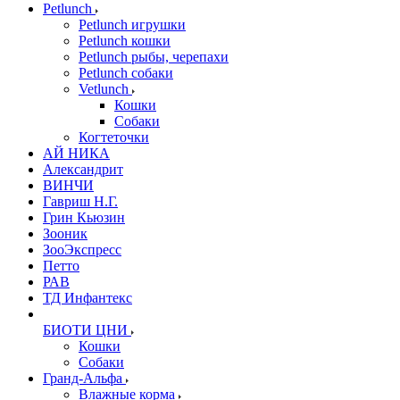
Petlunch
Petlunch игрушки
Petlunch кошки
Petlunch рыбы, черепахи
Petlunch собаки
Vetlunch
Кошки
Собаки
Когтеточки
АЙ НИКА
Александрит
ВИНЧИ
Гавриш Н.Г.
Грин Кьюзин
Зооник
ЗооЭкспресс
Петто
РАВ
ТД Инфантекс
БИОТИ ЦНИ
Кошки
Собаки
Гранд-Альфа
Влажные корма