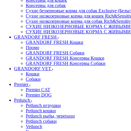
Консервы для кошек
Консервы для собак
Сухие беззерновые корма для собак Exclusive (Бельг
Сухие низкозерновые корма для кошек Rich&Sensitiv
Сухие низкозерновые корма для собак Rich&Sensitiv
СУХИЕ НИЗКОЗЕРНОВЫЕ КОРМА С ЖИВЫМИ ПР
СУХИЕ НИЗКОЗЕРНОВЫЕ КОРМА С ЖИВЫМИ ПР
GRANDORF FRESH
GRANDORF FRESH Кошки
Промо
GRANDORF FRESH Собаки
GRANDORF FRESH Консервы Кошки
GRANDORF FRESH Консервы Собаки
GRANDORF VET
Кошки
Собаки
Premier
Premier CAT
Premier DOG
Petlunch
Petlunch игрушки
Petlunch кошки
Petlunch рыбы, черепахи
Petlunch собаки
Vetlunch