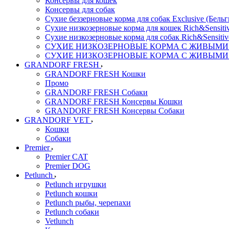
Консервы для кошек
Консервы для собак
Сухие беззерновые корма для собак Exclusive (Бельг
Сухие низкозерновые корма для кошек Rich&Sensitiv
Сухие низкозерновые корма для собак Rich&Sensitiv
СУХИЕ НИЗКОЗЕРНОВЫЕ КОРМА С ЖИВЫМИ ПР
СУХИЕ НИЗКОЗЕРНОВЫЕ КОРМА С ЖИВЫМИ ПР
GRANDORF FRESH
GRANDORF FRESH Кошки
Промо
GRANDORF FRESH Собаки
GRANDORF FRESH Консервы Кошки
GRANDORF FRESH Консервы Собаки
GRANDORF VET
Кошки
Собаки
Premier
Premier CAT
Premier DOG
Petlunch
Petlunch игрушки
Petlunch кошки
Petlunch рыбы, черепахи
Petlunch собаки
Vetlunch