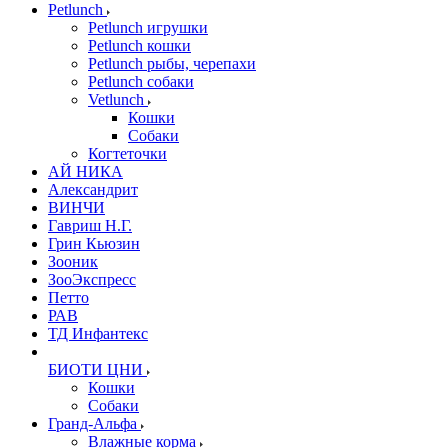
Petlunch
Petlunch игрушки
Petlunch кошки
Petlunch рыбы, черепахи
Petlunch собаки
Vetlunch
Кошки
Собаки
Когтеточки
АЙ НИКА
Александрит
ВИНЧИ
Гавриш Н.Г.
Грин Кьюзин
Зооник
ЗооЭкспресс
Петто
РАВ
ТД Инфантекс
БИОТИ ЦНИ
Кошки
Собаки
Гранд-Альфа
Влажные корма