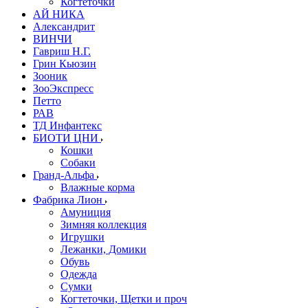
Когтеточки
АЙ НИКА
Александрит
ВИНЧИ
Гавриш Н.Г.
Грин Кьюзин
Зооник
ЗооЭкспресс
Петто
РАВ
ТД Инфантекс
БИОТИ ЦНИ
Кошки
Собаки
Гранд-Альфа
Влажные корма
Фабрика Лион
Амуниция
Зимняя коллекция
Игрушки
Лежанки, Домики
Обувь
Одежда
Сумки
Когтеточки, Щетки и проч