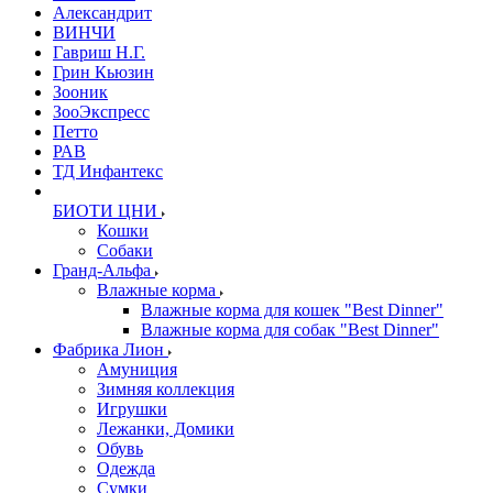
Александрит
ВИНЧИ
Гавриш Н.Г.
Грин Кьюзин
Зооник
ЗооЭкспресс
Петто
РАВ
ТД Инфантекс
БИОТИ ЦНИ
Кошки
Собаки
Гранд-Альфа
Влажные корма
Влажные корма для кошек "Best Dinner"
Влажные корма для собак "Best Dinner"
Фабрика Лион
Амуниция
Зимняя коллекция
Игрушки
Лежанки, Домики
Обувь
Одежда
Сумки