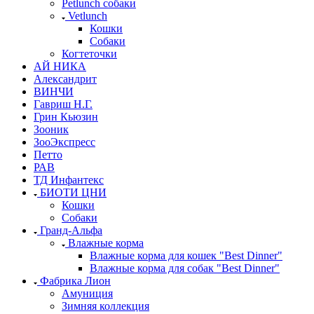
Petlunch собаки
Vetlunch
Кошки
Собаки
Когтеточки
АЙ НИКА
Александрит
ВИНЧИ
Гавриш Н.Г.
Грин Кьюзин
Зооник
ЗооЭкспресс
Петто
РАВ
ТД Инфантекс
БИОТИ ЦНИ
Кошки
Собаки
Гранд-Альфа
Влажные корма
Влажные корма для кошек "Best Dinner"
Влажные корма для собак "Best Dinner"
Фабрика Лион
Амуниция
Зимняя коллекция