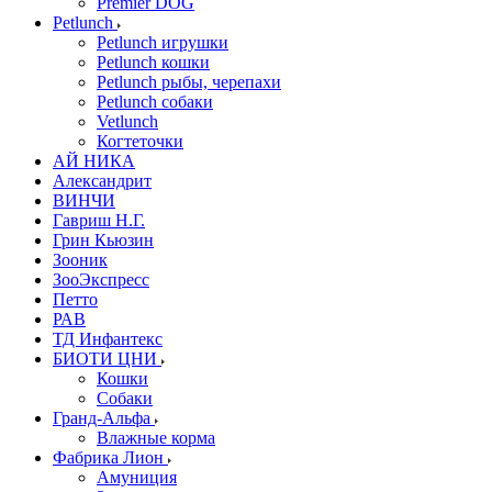
Premier DOG
Petlunch
Petlunch игрушки
Petlunch кошки
Petlunch рыбы, черепахи
Petlunch собаки
Vetlunch
Когтеточки
АЙ НИКА
Александрит
ВИНЧИ
Гавриш Н.Г.
Грин Кьюзин
Зооник
ЗооЭкспресс
Петто
РАВ
ТД Инфантекс
БИОТИ ЦНИ
Кошки
Собаки
Гранд-Альфа
Влажные корма
Фабрика Лион
Амуниция