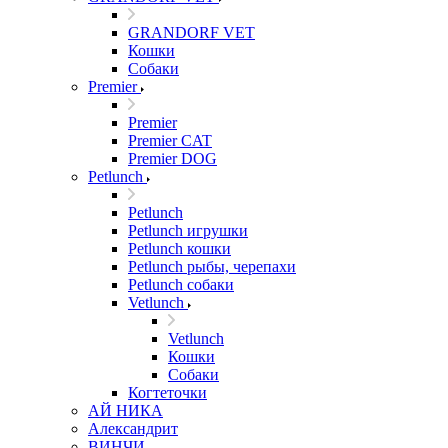
GRANDORF VET
Кошки
Собаки
Premier
Premier
Premier CAT
Premier DOG
Petlunch
Petlunch
Petlunch игрушки
Petlunch кошки
Petlunch рыбы, черепахи
Petlunch собаки
Vetlunch
Vetlunch
Кошки
Собаки
Когтеточки
АЙ НИКА
Александрит
ВИНЧИ