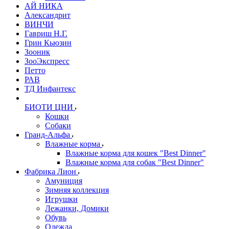
АЙ НИКА
Александрит
ВИНЧИ
Гавриш Н.Г.
Грин Кьюзин
Зооник
ЗооЭкспресс
Петто
РАВ
ТД Инфантекс
БИОТИ ЦНИ
Кошки
Собаки
Гранд-Альфа
Влажные корма
Влажные корма для кошек "Best Dinner"
Влажные корма для собак "Best Dinner"
Фабрика Лион
Амуниция
Зимняя коллекция
Игрушки
Лежанки, Домики
Обувь
Одежда