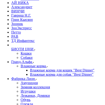
АЙ НИКА
Александрит
ВИНЧИ
Гавриш Н.Г.
Грин Кьюзин
Зооник
ЗооЭкспресс
Петто
РАВ
ТД Инфантекс
БИОТИ ЦНИ
Кошки
Собаки
Гранд-Альфа
Влажные корма
Влажные корма для кошек "Best Dinner"
Влажные корма для собак "Best Dinner"
Фабрика Лион
Амуниция
Зимняя коллекция
Игрушки
Лежанки, Домики
Обувь
Одежда