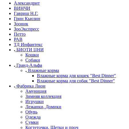
Александрит
ВИНЧИ
Гавриш Н.Г.
Грин Кьюзин
Зооник
ЗооЭкспресс
Петто
РАВ
ТД Инфантекс
БИОТИ ЦНИ
Кошки
Собаки
Гранд-Альфа
Влажные корма
Влажные корма для кошек "Best Dinner"
Влажные корма для собак "Best Dinner"
Фабрика Лион
Амуниция
Зимняя коллекция
Игрушки
Лежанки, Домики
Обувь
Одежда
Сумки
Когтеточки, Щетки и проч