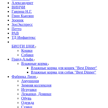
Александрит
ВИНЧИ
Гавриш Н.Г.
Грин Кьюзин
Зооник
ЗооЭкспресс
Петто
РАВ
ТД Инфантекс
БИОТИ ЦНИ
Кошки
Собаки
Гранд-Альфа
Влажные корма
Влажные корма для кошек "Best Dinner"
Влажные корма для собак "Best Dinner"
Фабрика Лион
Амуниция
Зимняя коллекция
Игрушки
Лежанки, Домики
Обувь
Одежда
Сумки