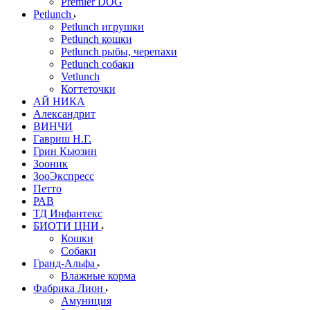
Premier DOG
Petlunch
Petlunch игрушки
Petlunch кошки
Petlunch рыбы, черепахи
Petlunch собаки
Vetlunch
Когтеточки
АЙ НИКА
Александрит
ВИНЧИ
Гавриш Н.Г.
Грин Кьюзин
Зооник
ЗооЭкспресс
Петто
РАВ
ТД Инфантекс
БИОТИ ЦНИ
Кошки
Собаки
Гранд-Альфа
Влажные корма
Фабрика Лион
Амуниция