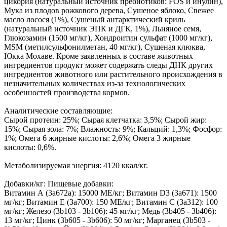
цикория (натуральный источник пребиотиков: FOS и инулин),
Мука из плодов рожкового дерева, Сушеное яблоко, Свежее
масло лосося (1%), Сушеный антарктический криль
(натуральный источник ЭПК и ДГК, 1%), Льняное семя,
Глюкозамин (1500 мг/кг), Хондроитин сульфат (1000 мг/кг),
MSM (метилсульфонилметан, 40 мг/кг), Сушеная клюква,
Юкка Мохаве. Кроме заявленных в составе животных
ингредиентов продукт может содержать следы ДНК других
ингредиентов животного или растительного происхождения в
незначительных количествах из-за технологических
особенностей производства кормов.
Аналитические составляющие:
Сырой протеин: 25%; Сырая клетчатка: 3,5%; Сырой жир:
15%; Сырая зола: 7%; Влажность: 9%; Кальций: 1,3%; Фосфор:
1%; Омега 6 жирные кислоты: 2,6%; Омега 3 жирные
кислоты: 0,6%.
Метаболизируемая энергия: 4120 ккал/кг.
Добавки/кг: Пищевые добавки:
Витамин А (3а672а): 15000 ME/кг; Витамин D3 (3а671): 1500
мг/кг; Витамин Е (3а700): 150 ME/кг; Витамин С (3а312): 100
мг/кг; Железо (3b103 - 3b106): 45 мг/кг; Медь (3b405 - 3b406):
13 мг/кг; Цинк (3b605 - 3b606): 50 мг/кг; Марганец (3b503 -