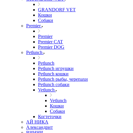
GRANDORF VET
Кошки
Собаки
Premier
Premier
Premier CAT
Premier DOG
Petlunch
Petlunch
Petlunch игрушки
Petlunch кошки
Petlunch рыбы, черепахи
Petlunch собаки
Vetlunch
Vetlunch
Кошки
Собаки
Когтеточки
АЙ НИКА
Александрит
ВИНЧИ