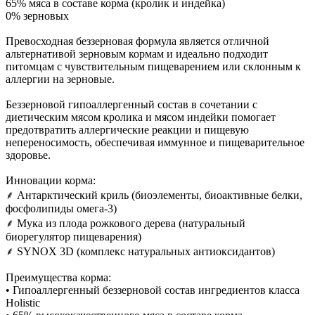
65% мяса в составе корма (кролик и индейка)
0% зерновых
Превосходная беззерновая формула является отличной
альтернативой зерновым кормам и идеально подходит
питомцам с чувствительным пищеварением или склонным к
аллергии на зерновые.
Беззерновой гипоаллергенный состав в сочетании с
диетическим мясом кролика и мясом индейки помогает
предотвратить аллергические реакции и пищевую
непереносимость, обеспечивая иммунное и пищеварительное
здоровье.
Инновации корма:
⸙ Антарктический криль (биоэлементы, биоактивные белки,
фосфолипиды омега-3)
⸙ Мука из плода рожкового дерева (натуральный
биорегулятор пищеварения)
⸙ SYNOX 3D (комплекс натуральных антиоксидантов)
Преимущества корма:
• Гипоаллергенный беззерновой состав ингредиентов класса
Holistic