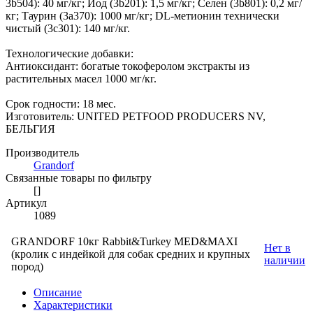
3b504): 40 мг/кг; Йод (3b201): 1,5 мг/кг; Селен (3b801): 0,2 мг/
кг; Таурин (3a370): 1000 мг/кг; DL-метионин технически
чистый (3c301): 140 мг/кг.
Технологические добавки:
Антиоксидант: богатые токоферолом экстракты из
растительных масел 1000 мг/кг.
Срок годности: 18 мес.
Изготовитель: UNITED PETFOOD PRODUCERS NV,
БЕЛЬГИЯ
Производитель
Grandorf
Связанные товары по фильтру
[]
Артикул
1089
GRANDORF 10кг Rabbit&Turkey MED&MAXI
Нет в
(кролик с индейкой для собак средних и крупных
наличии
пород)
Описание
Характеристики