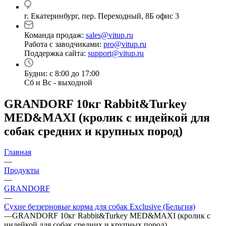
г. Екатеринбург, пер. Переходный, 8Б офис 3
Команда продаж:
sales@vitup.ru
Работа с заводчиками:
pro@vitup.ru
Поддержка сайта:
support@vitup.ru
Будни: с 8:00 до 17:00
Сб и Вс - выходной
GRANDORF 10кг Rabbit&Turkey
MED&MAXI (кролик с индейкой для
собак средних и крупных пород)
Главная
—
Продукты
—
GRANDORF
—
Сухие беззерновые корма для собак Exclusive (Бельгия)
—
GRANDORF 10кг Rabbit&Turkey MED&MAXI (кролик с
индейкой для собак средних и крупных пород)