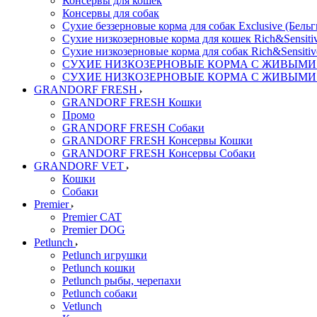
Консервы для кошек
Консервы для собак
Сухие беззерновые корма для собак Exclusive (Бельг
Сухие низкозерновые корма для кошек Rich&Sensitiv
Сухие низкозерновые корма для собак Rich&Sensitiv
СУХИЕ НИЗКОЗЕРНОВЫЕ КОРМА С ЖИВЫМИ ПР
СУХИЕ НИЗКОЗЕРНОВЫЕ КОРМА С ЖИВЫМИ ПР
GRANDORF FRESH
GRANDORF FRESH Кошки
Промо
GRANDORF FRESH Собаки
GRANDORF FRESH Консервы Кошки
GRANDORF FRESH Консервы Собаки
GRANDORF VET
Кошки
Собаки
Premier
Premier CAT
Premier DOG
Petlunch
Petlunch игрушки
Petlunch кошки
Petlunch рыбы, черепахи
Petlunch собаки
Vetlunch