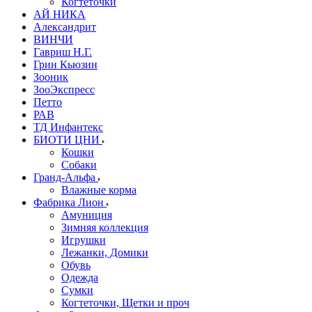
Когтеточки
АЙ НИКА
Александрит
ВИНЧИ
Гавриш Н.Г.
Грин Кьюзин
Зооник
ЗооЭкспресс
Петто
РАВ
ТД Инфантекс
БИОТИ ЦНИ
Кошки
Собаки
Гранд-Альфа
Влажные корма
Фабрика Лион
Амуниция
Зимняя коллекция
Игрушки
Лежанки, Домики
Обувь
Одежда
Сумки
Когтеточки, Щетки и проч