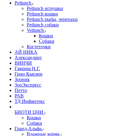
Petlunch
Petlunch игрушки
Petlunch кошки
Petlunch рыбы, черепахи
Petlunch собаки
Vetlunch
Кошки
Собаки
Когтеточки
АЙ НИКА
Александрит
ВИНЧИ
Гавриш Н.Г.
Грин Кьюзин
Зооник
ЗооЭкспресс
Петто
РАВ
ТД Инфантекс
БИОТИ ЦНИ
Кошки
Собаки
Гранд-Альфа
Влажные корма