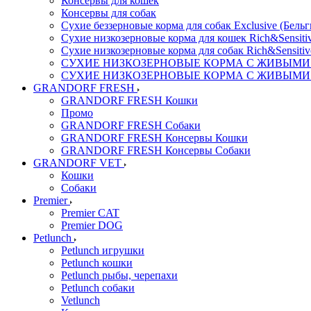
Консервы для кошек
Консервы для собак
Сухие беззерновые корма для собак Exclusive (Бельг
Сухие низкозерновые корма для кошек Rich&Sensitiv
Сухие низкозерновые корма для собак Rich&Sensitiv
СУХИЕ НИЗКОЗЕРНОВЫЕ КОРМА С ЖИВЫМИ ПР
СУХИЕ НИЗКОЗЕРНОВЫЕ КОРМА С ЖИВЫМИ ПР
GRANDORF FRESH
GRANDORF FRESH Кошки
Промо
GRANDORF FRESH Собаки
GRANDORF FRESH Консервы Кошки
GRANDORF FRESH Консервы Собаки
GRANDORF VET
Кошки
Собаки
Premier
Premier CAT
Premier DOG
Petlunch
Petlunch игрушки
Petlunch кошки
Petlunch рыбы, черепахи
Petlunch собаки
Vetlunch