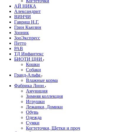
Когтеточки
АЙ НИКА
Александрит
ВИНЧИ
Гавриш Н.Г.
Грин Кьюзин
Зооник
ЗооЭкспресс
Петто
РАВ
ТД Инфантекс
БИОТИ ЦНИ
Кошки
Собаки
Гранд-Альфа
Влажные корма
Фабрика Лион
Амуниция
Зимняя коллекция
Игрушки
Лежанки, Домики
Обувь
Одежда
Сумки
Когтеточки, Щетки и проч