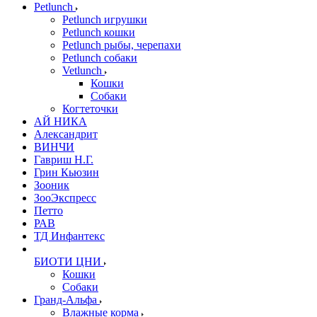
Petlunch
Petlunch игрушки
Petlunch кошки
Petlunch рыбы, черепахи
Petlunch собаки
Vetlunch
Кошки
Собаки
Когтеточки
АЙ НИКА
Александрит
ВИНЧИ
Гавриш Н.Г.
Грин Кьюзин
Зооник
ЗооЭкспресс
Петто
РАВ
ТД Инфантекс
БИОТИ ЦНИ
Кошки
Собаки
Гранд-Альфа
Влажные корма