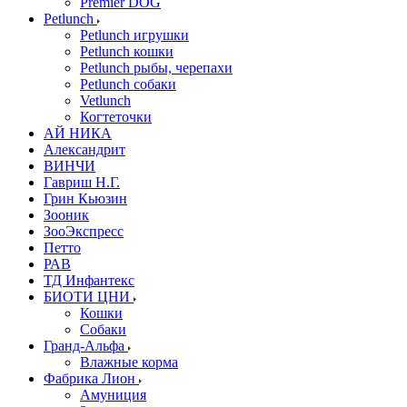
Premier DOG
Petlunch
Petlunch игрушки
Petlunch кошки
Petlunch рыбы, черепахи
Petlunch собаки
Vetlunch
Когтеточки
АЙ НИКА
Александрит
ВИНЧИ
Гавриш Н.Г.
Грин Кьюзин
Зооник
ЗооЭкспресс
Петто
РАВ
ТД Инфантекс
БИОТИ ЦНИ
Кошки
Собаки
Гранд-Альфа
Влажные корма
Фабрика Лион
Амуниция