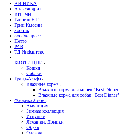
АЙ НИКА
Александрит
ВИНЧИ
Гавриш Н.Г.
Грин Кьюзин
Зооник
ЗооЭкспресс
Петто
РАВ
ТД Инфантекс
БИОТИ ЦНИ
Кошки
Собаки
Гранд-Альфа
Влажные корма
Влажные корма для кошек "Best Dinner"
Влажные корма для собак "Best Dinner"
Фабрика Лион
Амуниция
Зимняя коллекция
Игрушки
Лежанки, Домики
Обувь
Одежда