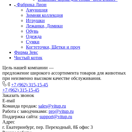
Фабрика Лион
Амуниция
Зимняя коллекция
Игрушки
Лежанки, Домики
Обувь
Одежда
Сумки
Когтеточки, Щетки и проч
Фирма Зевс
Чистый котик
Цель нашей компании —
предложение широкого ассортимента товаров для животных
при неизменно высоком качестве обслуживания.
+7 (962) 315-15-45
+7 (962) 315-15-45
Заказать звонок
E-mail
Команда продаж:
sales@vitup.ru
Работа с заводчиками:
pro@vitup.ru
Поддержка сайта:
support@vitup.ru
Адрес
г. Екатеринбург, пер. Переходный, 8Б офис 3