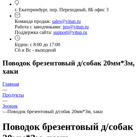
г. Екатеринбург, пер. Переходный, 8Б офис 3
Команда продаж:
sales@vitup.ru
Работа с заводчиками:
pro@vitup.ru
Поддержка сайта:
support@vitup.ru
Будни: с 8:00 до 17:00
Сб и Вс - выходной
Поводок брезентовый д/собак 20мм*3м,
хаки
Главная
—
Продукты
—
Зооник
—
Поводок брезентовый д/собак 20мм*3м, хаки
Поводок брезентовый д/собак