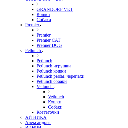
GRANDORF VET
Кошки
Собаки
Premier
Premier
Premier CAT
Premier DOG
Petlunch
Petlunch
Petlunch игрушки
Petlunch кошки
Petlunch рыбы, черепахи
Petlunch собаки
Vetlunch
Vetlunch
Кошки
Собаки
Когтеточки
АЙ НИКА
Александрит
ВИНЧИ