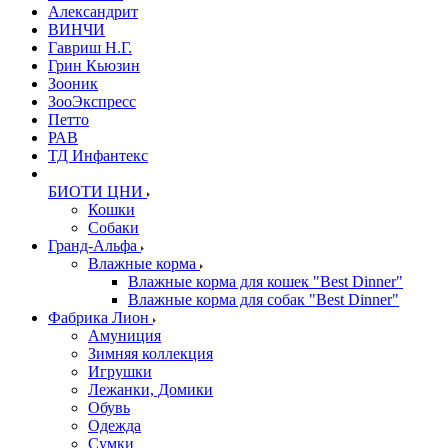
Александрит
ВИНЧИ
Гавриш Н.Г.
Грин Кьюзин
Зооник
ЗооЭкспресс
Петто
РАВ
ТД Инфантекс
БИОТИ ЦНИ
Кошки
Собаки
Гранд-Альфа
Влажные корма
Влажные корма для кошек "Best Dinner"
Влажные корма для собак "Best Dinner"
Фабрика Лион
Амуниция
Зимняя коллекция
Игрушки
Лежанки, Домики
Обувь
Одежда
Сумки