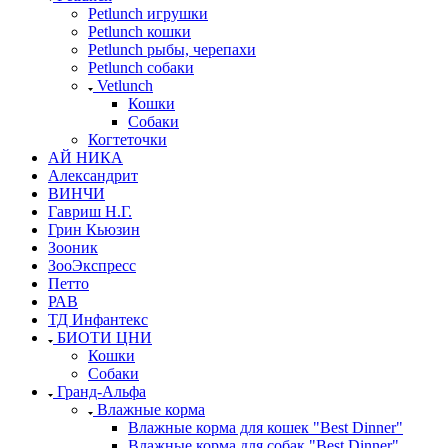
Petlunch игрушки
Petlunch кошки
Petlunch рыбы, черепахи
Petlunch собаки
Vetlunch
Кошки
Собаки
Когтеточки
АЙ НИКА
Александрит
ВИНЧИ
Гавриш Н.Г.
Грин Кьюзин
Зооник
ЗооЭкспресс
Петто
РАВ
ТД Инфантекс
БИОТИ ЦНИ
Кошки
Собаки
Гранд-Альфа
Влажные корма
Влажные корма для кошек "Best Dinner"
Влажные корма для собак "Best Dinner"