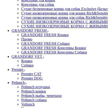
Консервы для кошек
Консервы для собак
Сухие беззерновые корма для собак Exclusive (Бельг
Сухие низкозерновые корма для кошек Rich&Sensitiv
Сухие низкозерновые корма для собак Rich&Sensitiv
СУХИЕ НИЗКОЗЕРНОВЫЕ КОРМА С ЖИВЫМИ ПР
СУХИЕ НИЗКОЗЕРНОВЫЕ КОРМА С ЖИВЫМИ ПР
GRANDORF FRESH
GRANDORF FRESH Кошки
Промо
GRANDORF FRESH Собаки
GRANDORF FRESH Консервы Кошки
GRANDORF FRESH Консервы Собаки
GRANDORF VET
Кошки
Собаки
Premier
Premier CAT
Premier DOG
Petlunch
Petlunch игрушки
Petlunch кошки
Petlunch рыбы, черепахи
Petlunch собаки
Vetlunch