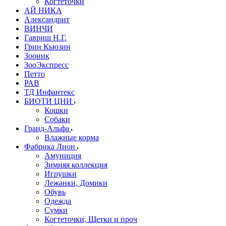
Когтеточки
АЙ НИКА
Александрит
ВИНЧИ
Гавриш Н.Г.
Грин Кьюзин
Зооник
ЗооЭкспресс
Петто
РАВ
ТД Инфантекс
БИОТИ ЦНИ
Кошки
Собаки
Гранд-Альфа
Влажные корма
Фабрика Лион
Амуниция
Зимняя коллекция
Игрушки
Лежанки, Домики
Обувь
Одежда
Сумки
Когтеточки, Щетки и проч