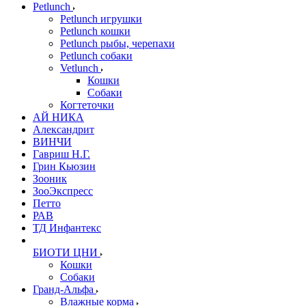
Petlunch
Petlunch игрушки
Petlunch кошки
Petlunch рыбы, черепахи
Petlunch собаки
Vetlunch
Кошки
Собаки
Когтеточки
АЙ НИКА
Александрит
ВИНЧИ
Гавриш Н.Г.
Грин Кьюзин
Зооник
ЗооЭкспресс
Петто
РАВ
ТД Инфантекс
БИОТИ ЦНИ
Кошки
Собаки
Гранд-Альфа
Влажные корма