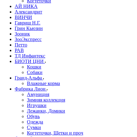
Когтеточки
АЙ НИКА
Александрит
ВИНЧИ
Гавриш Н.Г.
Грин Кьюзин
Зооник
ЗооЭкспресс
Петто
РАВ
ТД Инфантекс
БИОТИ ЦНИ
Кошки
Собаки
Гранд-Альфа
Влажные корма
Фабрика Лион
Амуниция
Зимняя коллекция
Игрушки
Лежанки, Домики
Обувь
Одежда
Сумки
Когтеточки, Щетки и проч