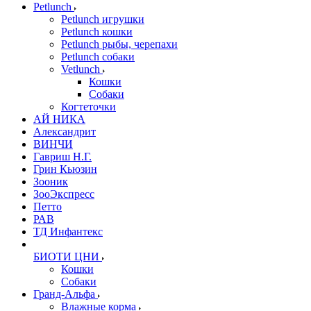
Petlunch
Petlunch игрушки
Petlunch кошки
Petlunch рыбы, черепахи
Petlunch собаки
Vetlunch
Кошки
Собаки
Когтеточки
АЙ НИКА
Александрит
ВИНЧИ
Гавриш Н.Г.
Грин Кьюзин
Зооник
ЗооЭкспресс
Петто
РАВ
ТД Инфантекс
БИОТИ ЦНИ
Кошки
Собаки
Гранд-Альфа
Влажные корма