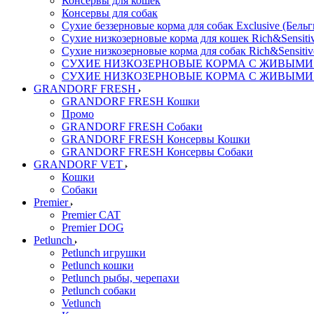
Консервы для кошек
Консервы для собак
Сухие беззерновые корма для собак Exclusive (Бельг
Сухие низкозерновые корма для кошек Rich&Sensitiv
Сухие низкозерновые корма для собак Rich&Sensitiv
СУХИЕ НИЗКОЗЕРНОВЫЕ КОРМА С ЖИВЫМИ ПР
СУХИЕ НИЗКОЗЕРНОВЫЕ КОРМА С ЖИВЫМИ ПР
GRANDORF FRESH
GRANDORF FRESH Кошки
Промо
GRANDORF FRESH Собаки
GRANDORF FRESH Консервы Кошки
GRANDORF FRESH Консервы Собаки
GRANDORF VET
Кошки
Собаки
Premier
Premier CAT
Premier DOG
Petlunch
Petlunch игрушки
Petlunch кошки
Petlunch рыбы, черепахи
Petlunch собаки
Vetlunch