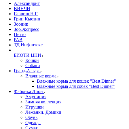
Александрит
ВИНЧИ
Гавриш Н.Г.
Грин Кьюзин
Зооник
ЗооЭкспресс
Петто
РАВ
ТД Инфантекс
БИОТИ ЦНИ
Кошки
Собаки
Гранд-Альфа
Влажные корма
Влажные корма для кошек "Best Dinner"
Влажные корма для собак "Best Dinner"
Фабрика Лион
Амуниция
Зимняя коллекция
Игрушки
Лежанки, Домики
Обувь
Одежда
Сумки