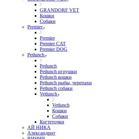
GRANDORF VET
Кошки
Собаки
Premier
Premier
Premier CAT
Premier DOG
Petlunch
Petlunch
Petlunch игрушки
Petlunch кошки
Petlunch рыбы, черепахи
Petlunch собаки
Vetlunch
Vetlunch
Кошки
Собаки
Когтеточки
АЙ НИКА
Александрит
ВИНЧИ