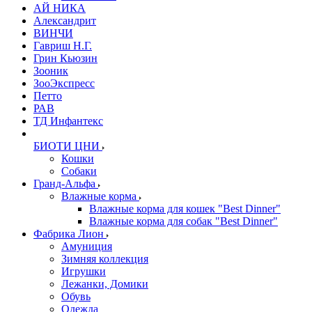
АЙ НИКА
Александрит
ВИНЧИ
Гавриш Н.Г.
Грин Кьюзин
Зооник
ЗооЭкспресс
Петто
РАВ
ТД Инфантекс
БИОТИ ЦНИ
Кошки
Собаки
Гранд-Альфа
Влажные корма
Влажные корма для кошек "Best Dinner"
Влажные корма для собак "Best Dinner"
Фабрика Лион
Амуниция
Зимняя коллекция
Игрушки
Лежанки, Домики
Обувь
Одежда