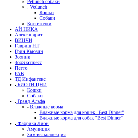
Petlunch собаки
Vetlunch
Кошки
Собаки
Когтеточки
АЙ НИКА
Александрит
ВИНЧИ
Гавриш Н.Г.
Грин Кьюзин
Зооник
ЗооЭкспресс
Петто
РАВ
ТД Инфантекс
БИОТИ ЦНИ
Кошки
Собаки
Гранд-Альфа
Влажные корма
Влажные корма для кошек "Best Dinner"
Влажные корма для собак "Best Dinner"
Фабрика Лион
Амуниция
Зимняя коллекция