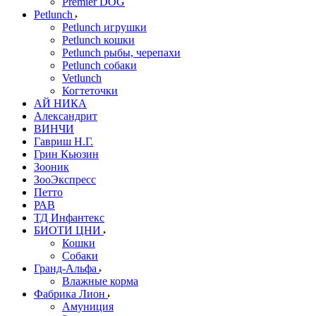
Premier DOG
Petlunch
Petlunch игрушки
Petlunch кошки
Petlunch рыбы, черепахи
Petlunch собаки
Vetlunch
Когтеточки
АЙ НИКА
Александрит
ВИНЧИ
Гавриш Н.Г.
Грин Кьюзин
Зооник
ЗооЭкспресс
Петто
РАВ
ТД Инфантекс
БИОТИ ЦНИ
Кошки
Собаки
Гранд-Альфа
Влажные корма
Фабрика Лион
Амуниция