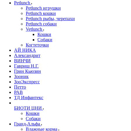
Petlunch
Petlunch игрушки
Petlunch кошки
Petlunch рыбы, черепахи
Petlunch собаки
Vetlunch
Кошки
Собаки
Когтеточки
АЙ НИКА
Александрит
ВИНЧИ
Гавриш Н.Г.
Грин Кьюзин
Зооник
ЗооЭкспресс
Петто
РАВ
ТД Инфантекс
БИОТИ ЦНИ
Кошки
Собаки
Гранд-Альфа
Влажные корма