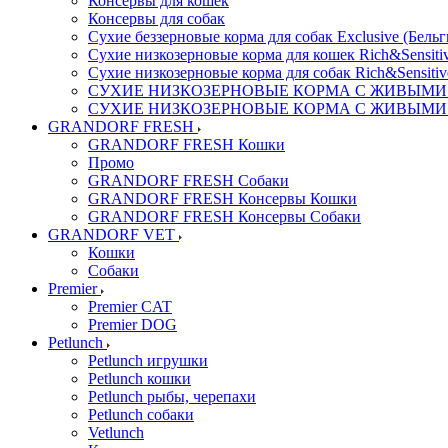
Консервы для кошек
Консервы для собак
Сухие беззерновые корма для собак Exclusive (Бельг
Сухие низкозерновые корма для кошек Rich&Sensitiv
Сухие низкозерновые корма для собак Rich&Sensitiv
СУХИЕ НИЗКОЗЕРНОВЫЕ КОРМА С ЖИВЫМИ ПР
СУХИЕ НИЗКОЗЕРНОВЫЕ КОРМА С ЖИВЫМИ ПР
GRANDORF FRESH
GRANDORF FRESH Кошки
Промо
GRANDORF FRESH Собаки
GRANDORF FRESH Консервы Кошки
GRANDORF FRESH Консервы Собаки
GRANDORF VET
Кошки
Собаки
Premier
Premier CAT
Premier DOG
Petlunch
Petlunch игрушки
Petlunch кошки
Petlunch рыбы, черепахи
Petlunch собаки
Vetlunch