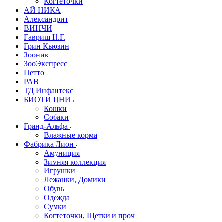
Когтеточки
АЙ НИКА
Александрит
ВИНЧИ
Гавриш Н.Г.
Грин Кьюзин
Зооник
ЗооЭкспресс
Петто
РАВ
ТД Инфантекс
БИОТИ ЦНИ
Кошки
Собаки
Гранд-Альфа
Влажные корма
Фабрика Лион
Амуниция
Зимняя коллекция
Игрушки
Лежанки, Домики
Обувь
Одежда
Сумки
Когтеточки, Щетки и проч