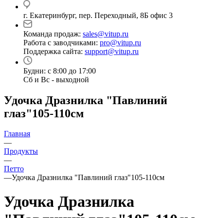
г. Екатеринбург, пер. Переходный, 8Б офис 3
Команда продаж:
sales@vitup.ru
Работа с заводчиками:
pro@vitup.ru
Поддержка сайта:
support@vitup.ru
Будни: с 8:00 до 17:00
Сб и Вс - выходной
Удочка Дразнилка "Павлиний
глаз"105-110см
Главная
—
Продукты
—
Петто
—
Удочка Дразнилка "Павлиний глаз"105-110см
Удочка Дразнилка