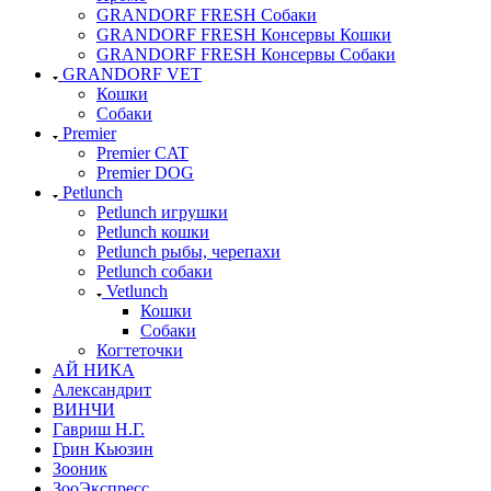
GRANDORF FRESH Собаки
GRANDORF FRESH Консервы Кошки
GRANDORF FRESH Консервы Собаки
GRANDORF VET
Кошки
Собаки
Premier
Premier CAT
Premier DOG
Petlunch
Petlunch игрушки
Petlunch кошки
Petlunch рыбы, черепахи
Petlunch собаки
Vetlunch
Кошки
Собаки
Когтеточки
АЙ НИКА
Александрит
ВИНЧИ
Гавриш Н.Г.
Грин Кьюзин
Зооник
ЗооЭкспресс