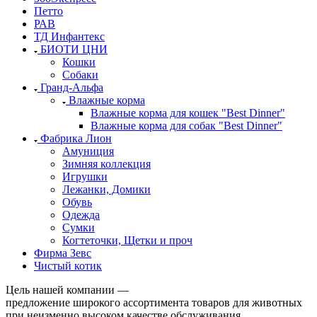
Петто
РАВ
ТД Инфантекс
БИОТИ ЦНИ
Кошки
Собаки
Гранд-Альфа
Влажные корма
Влажные корма для кошек "Best Dinner"
Влажные корма для собак "Best Dinner"
Фабрика Лион
Амуниция
Зимняя коллекция
Игрушки
Лежанки, Домики
Обувь
Одежда
Сумки
Когтеточки, Щетки и проч
Фирма Зевс
Чистый котик
Цель нашей компании —
предложение широкого ассортимента товаров для животных
при неизменно высоком качестве обслуживания.