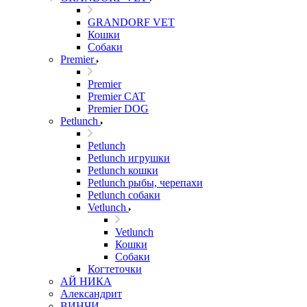
GRANDORF VET
Кошки
Собаки
Premier
Premier
Premier CAT
Premier DOG
Petlunch
Petlunch
Petlunch игрушки
Petlunch кошки
Petlunch рыбы, черепахи
Petlunch собаки
Vetlunch
Vetlunch
Кошки
Собаки
Когтеточки
АЙ НИКА
Александрит
ВИНЧИ