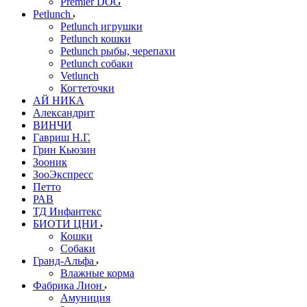
Premier DOG
Petlunch
Petlunch игрушки
Petlunch кошки
Petlunch рыбы, черепахи
Petlunch собаки
Vetlunch
Когтеточки
АЙ НИКА
Александрит
ВИНЧИ
Гавриш Н.Г.
Грин Кьюзин
Зооник
ЗооЭкспресс
Петто
РАВ
ТД Инфантекс
БИОТИ ЦНИ
Кошки
Собаки
Гранд-Альфа
Влажные корма
Фабрика Лион
Амуниция