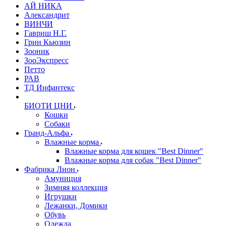
АЙ НИКА
Александрит
ВИНЧИ
Гавриш Н.Г.
Грин Кьюзин
Зооник
ЗооЭкспресс
Петто
РАВ
ТД Инфантекс
БИОТИ ЦНИ
Кошки
Собаки
Гранд-Альфа
Влажные корма
Влажные корма для кошек "Best Dinner"
Влажные корма для собак "Best Dinner"
Фабрика Лион
Амуниция
Зимняя коллекция
Игрушки
Лежанки, Домики
Обувь
Одежда