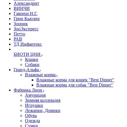
Александрит
ВИНЧИ
Гавриш Н.Г.
Грин Кьюзин
Зооник
ЗооЭкспресс
Петто
РАВ
ТД Инфантекс
БИОТИ ЦНИ
Кошки
Собаки
Гранд-Альфа
Влажные корма
Влажные корма для кошек "Best Dinner"
Влажные корма для собак "Best Dinner"
Фабрика Лион
Амуниция
Зимняя коллекция
Игрушки
Лежанки, Домики
Обувь
Одежда
Сумки