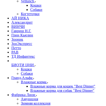
Vetlunch
Кошки
Собаки
Когтеточки
АЙ НИКА
Александрит
ВИНЧИ
Гавриш Н.Г.
Грин Кьюзин
Зооник
ЗооЭкспресс
Петто
РАВ
ТД Инфантекс
БИОТИ ЦНИ
Кошки
Собаки
Гранд-Альфа
Влажные корма
Влажные корма для кошек "Best Dinner"
Влажные корма для собак "Best Dinner"
Фабрика Лион
Амуниция
Зимняя коллекция