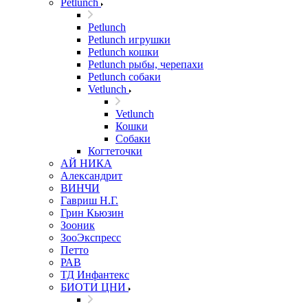
Petlunch
Petlunch
Petlunch игрушки
Petlunch кошки
Petlunch рыбы, черепахи
Petlunch собаки
Vetlunch
Vetlunch
Кошки
Собаки
Когтеточки
АЙ НИКА
Александрит
ВИНЧИ
Гавриш Н.Г.
Грин Кьюзин
Зооник
ЗооЭкспресс
Петто
РАВ
ТД Инфантекс
БИОТИ ЦНИ