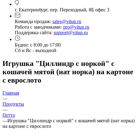
г. Екатеринбург, пер. Переходный, 8Б офис 3
Команда продаж:
sales@vitup.ru
Работа с заводчиками:
pro@vitup.ru
Поддержка сайта:
support@vitup.ru
Будни: с 8:00 до 17:00
Сб и Вс - выходной
Игрушка "Циллиндр с норкой" с
кошачей мятой (нат норка) на картоне
с еврослото
Главная
—
Продукты
—
Петто
—
Игрушка "Циллиндр с норкой" с кошачей мятой (нат норка)
на картоне с еврослото