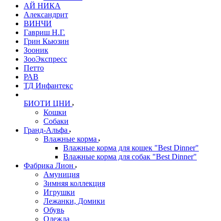
АЙ НИКА
Александрит
ВИНЧИ
Гавриш Н.Г.
Грин Кьюзин
Зооник
ЗооЭкспресс
Петто
РАВ
ТД Инфантекс
БИОТИ ЦНИ
Кошки
Собаки
Гранд-Альфа
Влажные корма
Влажные корма для кошек "Best Dinner"
Влажные корма для собак "Best Dinner"
Фабрика Лион
Амуниция
Зимняя коллекция
Игрушки
Лежанки, Домики
Обувь
Одежда