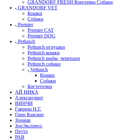
GRANDORF FRESH Консервы Собаки
GRANDORF VET
Кошки
Собаки
Premier
Premier CAT
Premier DOG
Petlunch
Petlunch игрушки
Petlunch кошки
Petlunch рыбы, черепахи
Petlunch собаки
Vetlunch
Кошки
Собаки
Когтеточки
АЙ НИКА
Александрит
ВИНЧИ
Гавриш Н.Г.
Грин Кьюзин
Зооник
ЗооЭкспресс
Петто
РАВ