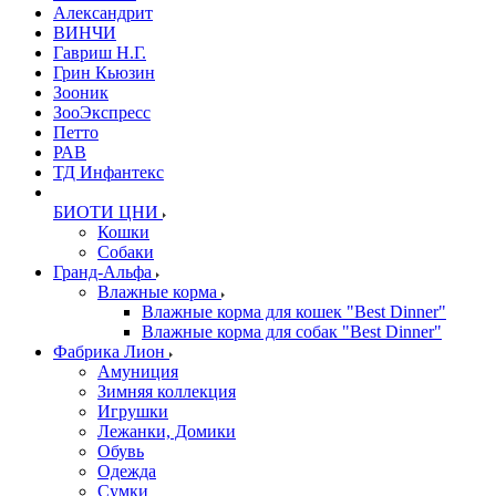
Александрит
ВИНЧИ
Гавриш Н.Г.
Грин Кьюзин
Зооник
ЗооЭкспресс
Петто
РАВ
ТД Инфантекс
БИОТИ ЦНИ
Кошки
Собаки
Гранд-Альфа
Влажные корма
Влажные корма для кошек "Best Dinner"
Влажные корма для собак "Best Dinner"
Фабрика Лион
Амуниция
Зимняя коллекция
Игрушки
Лежанки, Домики
Обувь
Одежда
Сумки