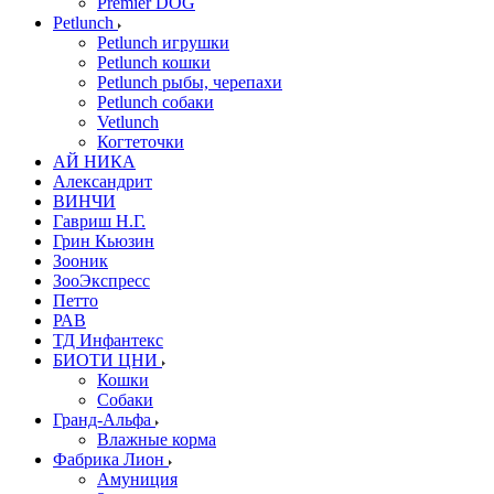
Premier DOG
Petlunch
Petlunch игрушки
Petlunch кошки
Petlunch рыбы, черепахи
Petlunch собаки
Vetlunch
Когтеточки
АЙ НИКА
Александрит
ВИНЧИ
Гавриш Н.Г.
Грин Кьюзин
Зооник
ЗооЭкспресс
Петто
РАВ
ТД Инфантекс
БИОТИ ЦНИ
Кошки
Собаки
Гранд-Альфа
Влажные корма
Фабрика Лион
Амуниция