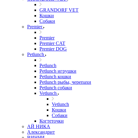
GRANDORF VET
Кошки
Собаки
Premier
Premier
Premier CAT
Premier DOG
Petlunch
Petlunch
Petlunch игрушки
Petlunch кошки
Petlunch рыбы, черепахи
Petlunch собаки
Vetlunch
Vetlunch
Кошки
Собаки
Когтеточки
АЙ НИКА
Александрит
ВИНЧИ