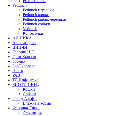
Premier DOG
Petlunch
Petlunch игрушки
Petlunch кошки
Petlunch рыбы, черепахи
Petlunch собаки
Vetlunch
Когтеточки
АЙ НИКА
Александрит
ВИНЧИ
Гавриш Н.Г.
Грин Кьюзин
Зооник
ЗооЭкспресс
Петто
РАВ
ТД Инфантекс
БИОТИ ЦНИ
Кошки
Собаки
Гранд-Альфа
Влажные корма
Фабрика Лион
Амуниция