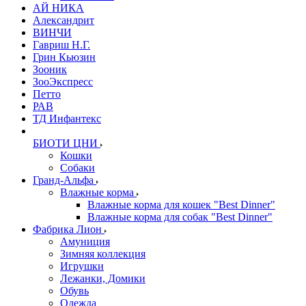
АЙ НИКА
Александрит
ВИНЧИ
Гавриш Н.Г.
Грин Кьюзин
Зооник
ЗооЭкспресс
Петто
РАВ
ТД Инфантекс
БИОТИ ЦНИ
Кошки
Собаки
Гранд-Альфа
Влажные корма
Влажные корма для кошек "Best Dinner"
Влажные корма для собак "Best Dinner"
Фабрика Лион
Амуниция
Зимняя коллекция
Игрушки
Лежанки, Домики
Обувь
Одежда