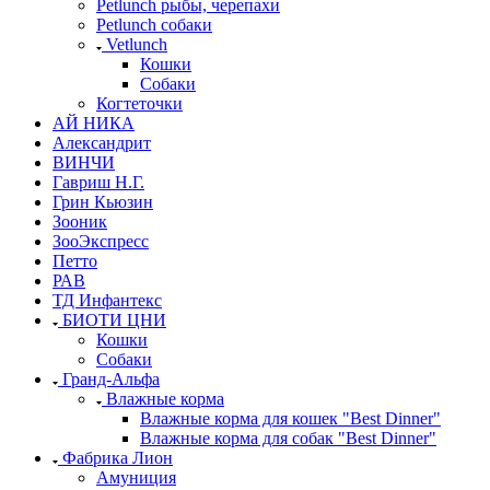
Petlunch рыбы, черепахи
Petlunch собаки
Vetlunch
Кошки
Собаки
Когтеточки
АЙ НИКА
Александрит
ВИНЧИ
Гавриш Н.Г.
Грин Кьюзин
Зооник
ЗооЭкспресс
Петто
РАВ
ТД Инфантекс
БИОТИ ЦНИ
Кошки
Собаки
Гранд-Альфа
Влажные корма
Влажные корма для кошек "Best Dinner"
Влажные корма для собак "Best Dinner"
Фабрика Лион
Амуниция