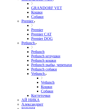
GRANDORF VET
Кошки
Собаки
Premier
Premier
Premier CAT
Premier DOG
Petlunch
Petlunch
Petlunch игрушки
Petlunch кошки
Petlunch рыбы, черепахи
Petlunch собаки
Vetlunch
Vetlunch
Кошки
Собаки
Когтеточки
АЙ НИКА
Александрит
ВИНЧИ