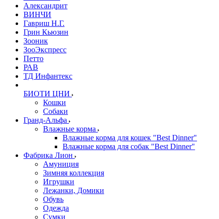
Александрит
ВИНЧИ
Гавриш Н.Г.
Грин Кьюзин
Зооник
ЗооЭкспресс
Петто
РАВ
ТД Инфантекс
БИОТИ ЦНИ
Кошки
Собаки
Гранд-Альфа
Влажные корма
Влажные корма для кошек "Best Dinner"
Влажные корма для собак "Best Dinner"
Фабрика Лион
Амуниция
Зимняя коллекция
Игрушки
Лежанки, Домики
Обувь
Одежда
Сумки