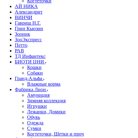
Когтеточки
АЙ НИКА
Александрит
ВИНЧИ
Гавриш Н.Г.
Грин Кьюзин
Зооник
ЗооЭкспресс
Петто
РАВ
ТД Инфантекс
БИОТИ ЦНИ
Кошки
Собаки
Гранд-Альфа
Влажные корма
Фабрика Лион
Амуниция
Зимняя коллекция
Игрушки
Лежанки, Домики
Обувь
Одежда
Сумки
Когтеточки, Щетки и проч