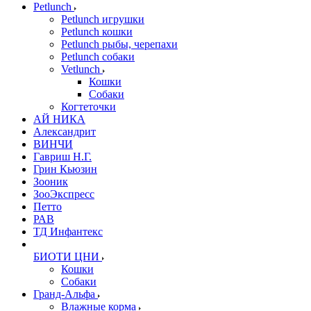
Petlunch
Petlunch игрушки
Petlunch кошки
Petlunch рыбы, черепахи
Petlunch собаки
Vetlunch
Кошки
Собаки
Когтеточки
АЙ НИКА
Александрит
ВИНЧИ
Гавриш Н.Г.
Грин Кьюзин
Зооник
ЗооЭкспресс
Петто
РАВ
ТД Инфантекс
БИОТИ ЦНИ
Кошки
Собаки
Гранд-Альфа
Влажные корма