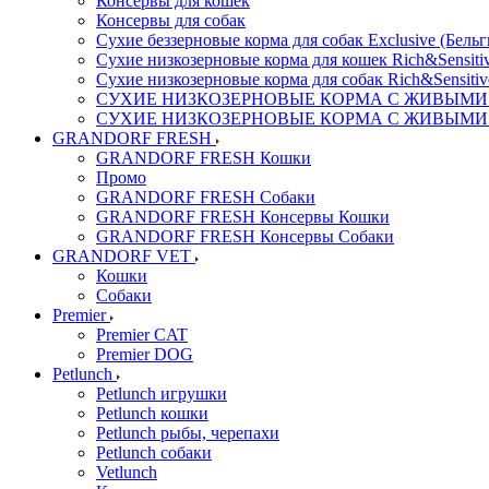
Консервы для кошек
Консервы для собак
Сухие беззерновые корма для собак Exclusive (Бельг
Сухие низкозерновые корма для кошек Rich&Sensitiv
Сухие низкозерновые корма для собак Rich&Sensitiv
СУХИЕ НИЗКОЗЕРНОВЫЕ КОРМА С ЖИВЫМИ ПР
СУХИЕ НИЗКОЗЕРНОВЫЕ КОРМА С ЖИВЫМИ ПР
GRANDORF FRESH
GRANDORF FRESH Кошки
Промо
GRANDORF FRESH Собаки
GRANDORF FRESH Консервы Кошки
GRANDORF FRESH Консервы Собаки
GRANDORF VET
Кошки
Собаки
Premier
Premier CAT
Premier DOG
Petlunch
Petlunch игрушки
Petlunch кошки
Petlunch рыбы, черепахи
Petlunch собаки
Vetlunch