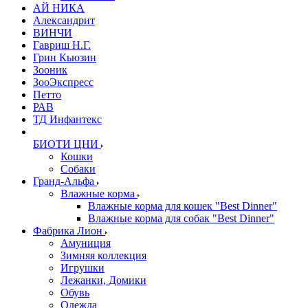
АЙ НИКА
Александрит
ВИНЧИ
Гавриш Н.Г.
Грин Кьюзин
Зооник
ЗооЭкспресс
Петто
РАВ
ТД Инфантекс
БИОТИ ЦНИ
Кошки
Собаки
Гранд-Альфа
Влажные корма
Влажные корма для кошек "Best Dinner"
Влажные корма для собак "Best Dinner"
Фабрика Лион
Амуниция
Зимняя коллекция
Игрушки
Лежанки, Домики
Обувь
Одежда