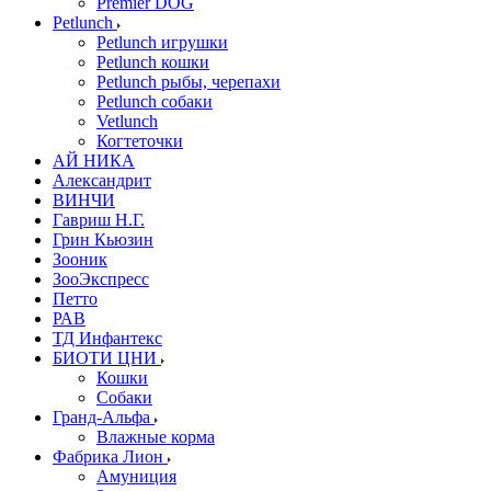
Premier DOG
Petlunch
Petlunch игрушки
Petlunch кошки
Petlunch рыбы, черепахи
Petlunch собаки
Vetlunch
Когтеточки
АЙ НИКА
Александрит
ВИНЧИ
Гавриш Н.Г.
Грин Кьюзин
Зооник
ЗооЭкспресс
Петто
РАВ
ТД Инфантекс
БИОТИ ЦНИ
Кошки
Собаки
Гранд-Альфа
Влажные корма
Фабрика Лион
Амуниция