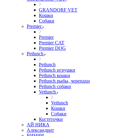
GRANDORF VET
Кошки
Собаки
Premier
Premier
Premier CAT
Premier DOG
Petlunch
Petlunch
Petlunch игрушки
Petlunch кошки
Petlunch рыбы, черепахи
Petlunch собаки
Vetlunch
Vetlunch
Кошки
Собаки
Когтеточки
АЙ НИКА
Александрит
ВИНЧИ