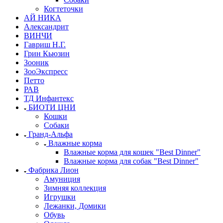
Когтеточки
АЙ НИКА
Александрит
ВИНЧИ
Гавриш Н.Г.
Грин Кьюзин
Зооник
ЗооЭкспресс
Петто
РАВ
ТД Инфантекс
БИОТИ ЦНИ
Кошки
Собаки
Гранд-Альфа
Влажные корма
Влажные корма для кошек "Best Dinner"
Влажные корма для собак "Best Dinner"
Фабрика Лион
Амуниция
Зимняя коллекция
Игрушки
Лежанки, Домики
Обувь