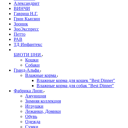
Александрит
ВИНЧИ
Гавриш Н.Г.
Грин Кьюзин
Зооник
ЗооЭкспресс
Петто
РАВ
ТД Инфантекс
БИОТИ ЦНИ
Кошки
Собаки
Гранд-Альфа
Влажные корма
Влажные корма для кошек "Best Dinner"
Влажные корма для собак "Best Dinner"
Фабрика Лион
Амуниция
Зимняя коллекция
Игрушки
Лежанки, Домики
Обувь
Одежда
Сумки