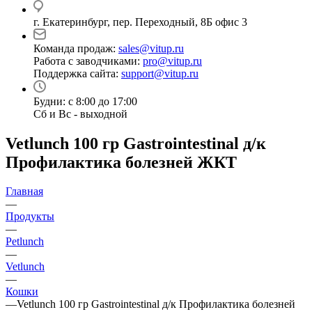
г. Екатеринбург, пер. Переходный, 8Б офис 3
Команда продаж:
sales@vitup.ru
Работа с заводчиками:
pro@vitup.ru
Поддержка сайта:
support@vitup.ru
Будни: с 8:00 до 17:00
Сб и Вс - выходной
Vetlunch 100 гр Gastrointestinal д/к
Профилактика болезней ЖКТ
Главная
—
Продукты
—
Petlunch
—
Vetlunch
—
Кошки
—
Vetlunch 100 гр Gastrointestinal д/к Профилактика болезней