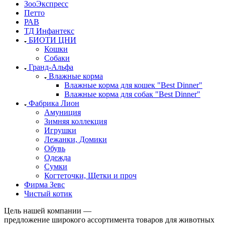
ЗооЭкспресс
Петто
РАВ
ТД Инфантекс
БИОТИ ЦНИ
Кошки
Собаки
Гранд-Альфа
Влажные корма
Влажные корма для кошек "Best Dinner"
Влажные корма для собак "Best Dinner"
Фабрика Лион
Амуниция
Зимняя коллекция
Игрушки
Лежанки, Домики
Обувь
Одежда
Сумки
Когтеточки, Щетки и проч
Фирма Зевс
Чистый котик
Цель нашей компании —
предложение широкого ассортимента товаров для животных