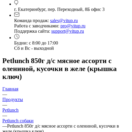
г. Екатеринбург, пер. Переходный, 8Б офис 3
Команда продаж:
sales@vitup.ru
Работа с заводчиками:
pro@vitup.ru
Поддержка сайта:
support@vitup.ru
Будни: с 8:00 до 17:00
Сб и Вс - выходной
Petlunch 850г д/с мясное ассорти с
олениной, кусочки в желе (крышка
ключ)
Главная
—
Продукты
—
Petlunch
—
Petlunch собаки
—
Petlunch 850г д/с мясное ассорти с олениной, кусочки в
желе (крышка ключ)