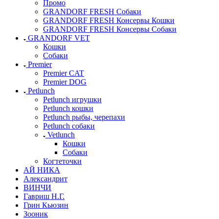
Промо
GRANDORF FRESH Собаки
GRANDORF FRESH Консервы Кошки
GRANDORF FRESH Консервы Собаки
GRANDORF VET
Кошки
Собаки
Premier
Premier CAT
Premier DOG
Petlunch
Petlunch игрушки
Petlunch кошки
Petlunch рыбы, черепахи
Petlunch собаки
Vetlunch
Кошки
Собаки
Когтеточки
АЙ НИКА
Александрит
ВИНЧИ
Гавриш Н.Г.
Грин Кьюзин
Зооник