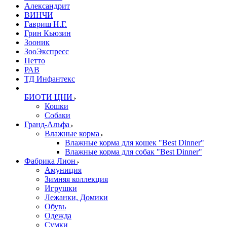
Александрит
ВИНЧИ
Гавриш Н.Г.
Грин Кьюзин
Зооник
ЗооЭкспресс
Петто
РАВ
ТД Инфантекс
БИОТИ ЦНИ
Кошки
Собаки
Гранд-Альфа
Влажные корма
Влажные корма для кошек "Best Dinner"
Влажные корма для собак "Best Dinner"
Фабрика Лион
Амуниция
Зимняя коллекция
Игрушки
Лежанки, Домики
Обувь
Одежда
Сумки