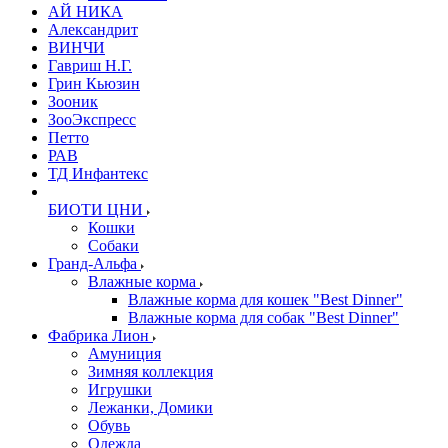
АЙ НИКА
Александрит
ВИНЧИ
Гавриш Н.Г.
Грин Кьюзин
Зооник
ЗооЭкспресс
Петто
РАВ
ТД Инфантекс
БИОТИ ЦНИ
Кошки
Собаки
Гранд-Альфа
Влажные корма
Влажные корма для кошек "Best Dinner"
Влажные корма для собак "Best Dinner"
Фабрика Лион
Амуниция
Зимняя коллекция
Игрушки
Лежанки, Домики
Обувь
Одежда