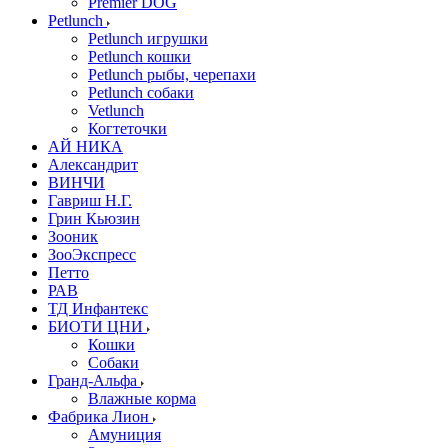
Premier DOG
Petlunch
Petlunch игрушки
Petlunch кошки
Petlunch рыбы, черепахи
Petlunch собаки
Vetlunch
Когтеточки
АЙ НИКА
Александрит
ВИНЧИ
Гавриш Н.Г.
Грин Кьюзин
Зооник
ЗооЭкспресс
Петто
РАВ
ТД Инфантекс
БИОТИ ЦНИ
Кошки
Собаки
Гранд-Альфа
Влажные корма
Фабрика Лион
Амуниция