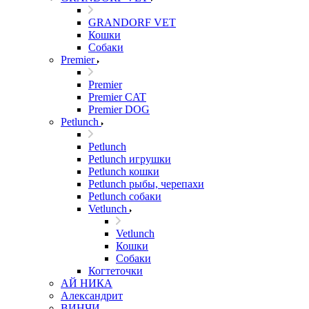
GRANDORF VET
Кошки
Собаки
Premier
Premier
Premier CAT
Premier DOG
Petlunch
Petlunch
Petlunch игрушки
Petlunch кошки
Petlunch рыбы, черепахи
Petlunch собаки
Vetlunch
Vetlunch
Кошки
Собаки
Когтеточки
АЙ НИКА
Александрит
ВИНЧИ