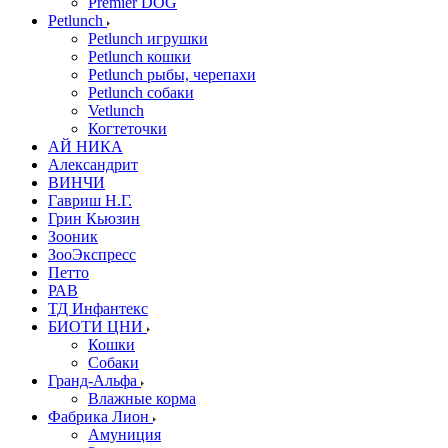
Premier DOG
Petlunch
Petlunch игрушки
Petlunch кошки
Petlunch рыбы, черепахи
Petlunch собаки
Vetlunch
Когтеточки
АЙ НИКА
Александрит
ВИНЧИ
Гавриш Н.Г.
Грин Кьюзин
Зооник
ЗооЭкспресс
Петто
РАВ
ТД Инфантекс
БИОТИ ЦНИ
Кошки
Собаки
Гранд-Альфа
Влажные корма
Фабрика Лион
Амуниция