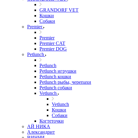
GRANDORF VET
Кошки
Собаки
Premier
Premier
Premier CAT
Premier DOG
Petlunch
Petlunch
Petlunch игрушки
Petlunch кошки
Petlunch рыбы, черепахи
Petlunch собаки
Vetlunch
Vetlunch
Кошки
Собаки
Когтеточки
АЙ НИКА
Александрит
ВИНЧИ