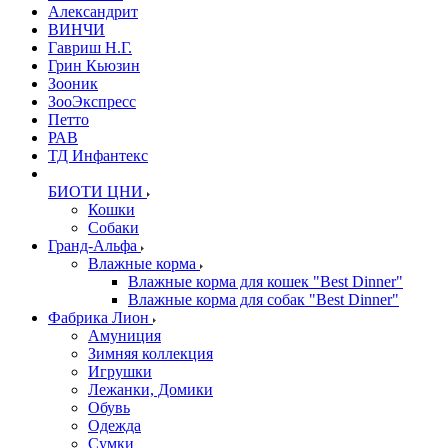
Александрит
ВИНЧИ
Гавриш Н.Г.
Грин Кьюзин
Зооник
ЗооЭкспресс
Петто
РАВ
ТД Инфантекс
БИОТИ ЦНИ
Кошки
Собаки
Гранд-Альфа
Влажные корма
Влажные корма для кошек "Best Dinner"
Влажные корма для собак "Best Dinner"
Фабрика Лион
Амуниция
Зимняя коллекция
Игрушки
Лежанки, Домики
Обувь
Одежда
Сумки