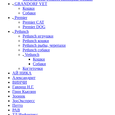
GRANDORF VET
Кошки
Собаки
Premier
Premier CAT
Premier DOG
Petlunch
Petlunch игрушки
Petlunch кошки
Petlunch рыбы, черепахи
Petlunch собаки
Vetlunch
Кошки
Собаки
Когтеточки
АЙ НИКА
Александрит
ВИНЧИ
Гавриш Н.Г.
Грин Кьюзин
Зооник
ЗооЭкспресс
Петто
РАВ
ТД Инфантекс