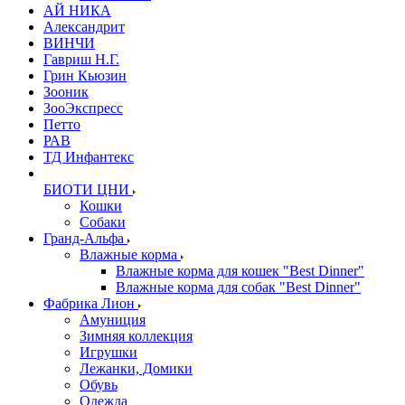
АЙ НИКА
Александрит
ВИНЧИ
Гавриш Н.Г.
Грин Кьюзин
Зооник
ЗооЭкспресс
Петто
РАВ
ТД Инфантекс
БИОТИ ЦНИ
Кошки
Собаки
Гранд-Альфа
Влажные корма
Влажные корма для кошек "Best Dinner"
Влажные корма для собак "Best Dinner"
Фабрика Лион
Амуниция
Зимняя коллекция
Игрушки
Лежанки, Домики
Обувь
Одежда