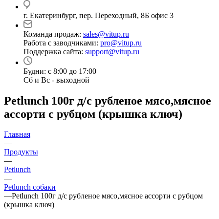
г. Екатеринбург, пер. Переходный, 8Б офис 3
Команда продаж:
sales@vitup.ru
Работа с заводчиками:
pro@vitup.ru
Поддержка сайта:
support@vitup.ru
Будни: с 8:00 до 17:00
Сб и Вс - выходной
Petlunch 100г д/с рубленое мясо,мясное
ассорти с рубцом (крышка ключ)
Главная
—
Продукты
—
Petlunch
—
Petlunch собаки
—
Petlunch 100г д/с рубленое мясо,мясное ассорти с рубцом
(крышка ключ)