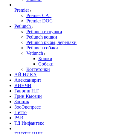
Premier
Premier CAT
Premier DOG
Petlunch
Petlunch игрушки
Petlunch кошки
Petlunch рыбы, черепахи
Petlunch собаки
Vetlunch
Кошки
Собаки
Когтеточки
АЙ НИКА
Александрит
ВИНЧИ
Гавриш Н.Г.
Грин Кьюзин
Зооник
ЗооЭкспресс
Петто
РАВ
ТД Инфантекс
БИОТИ ЦНИ