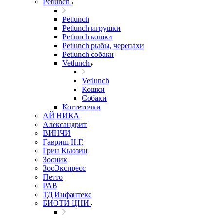
Petlunch
Petlunch
Petlunch игрушки
Petlunch кошки
Petlunch рыбы, черепахи
Petlunch собаки
Vetlunch
Vetlunch
Кошки
Собаки
Когтеточки
АЙ НИКА
Александрит
ВИНЧИ
Гавриш Н.Г.
Грин Кьюзин
Зооник
ЗооЭкспресс
Петто
РАВ
ТД Инфантекс
БИОТИ ЦНИ