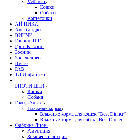
Vetlunch
Кошки
Собаки
Когтеточки
АЙ НИКА
Александрит
ВИНЧИ
Гавриш Н.Г.
Грин Кьюзин
Зооник
ЗооЭкспресс
Петто
РАВ
ТД Инфантекс
БИОТИ ЦНИ
Кошки
Собаки
Гранд-Альфа
Влажные корма
Влажные корма для кошек "Best Dinner"
Влажные корма для собак "Best Dinner"
Фабрика Лион
Амуниция
Зимняя коллекция