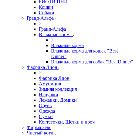
БИОТИ ЦНИ
Кошки
Собаки
Гранд-Альфа
Гранд-Альфа
Влажные корма
Влажные корма
Влажные корма для кошек "Best
Dinner"
Влажные корма для собак "Best Dinner"
Фабрика Лион
Фабрика Лион
Амуниция
Зимняя коллекция
Игрушки
Лежанки, Домики
Обувь
Одежда
Сумки
Когтеточки, Щетки и проч
Фирма Зевс
Чистый котик