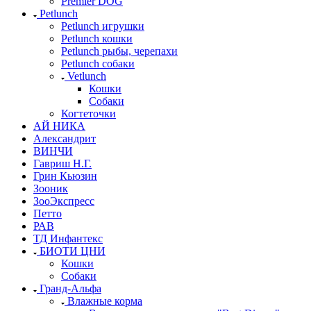
Premier DOG
Petlunch
Petlunch игрушки
Petlunch кошки
Petlunch рыбы, черепахи
Petlunch собаки
Vetlunch
Кошки
Собаки
Когтеточки
АЙ НИКА
Александрит
ВИНЧИ
Гавриш Н.Г.
Грин Кьюзин
Зооник
ЗооЭкспресс
Петто
РАВ
ТД Инфантекс
БИОТИ ЦНИ
Кошки
Собаки
Гранд-Альфа
Влажные корма