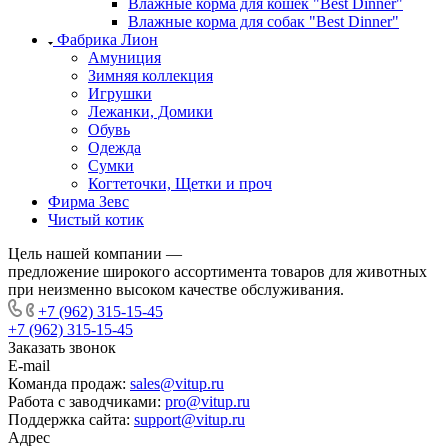
Влажные корма для кошек "Best Dinner"
Влажные корма для собак "Best Dinner"
Фабрика Лион
Амуниция
Зимняя коллекция
Игрушки
Лежанки, Домики
Обувь
Одежда
Сумки
Когтеточки, Щетки и проч
Фирма Зевс
Чистый котик
Цель нашей компании —
предложение широкого ассортимента товаров для животных
при неизменно высоком качестве обслуживания.
+7 (962) 315-15-45
+7 (962) 315-15-45
Заказать звонок
E-mail
Команда продаж:
sales@vitup.ru
Работа с заводчиками:
pro@vitup.ru
Поддержка сайта:
support@vitup.ru
Адрес