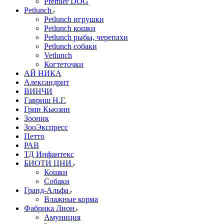
Premier DOG
Petlunch
Petlunch игрушки
Petlunch кошки
Petlunch рыбы, черепахи
Petlunch собаки
Vetlunch
Когтеточки
АЙ НИКА
Александрит
ВИНЧИ
Гавриш Н.Г.
Грин Кьюзин
Зооник
ЗооЭкспресс
Петто
РАВ
ТД Инфантекс
БИОТИ ЦНИ
Кошки
Собаки
Гранд-Альфа
Влажные корма
Фабрика Лион
Амуниция