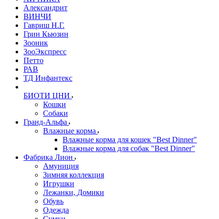
Александрит
ВИНЧИ
Гавриш Н.Г.
Грин Кьюзин
Зооник
ЗооЭкспресс
Петто
РАВ
ТД Инфантекс
БИОТИ ЦНИ
Кошки
Собаки
Гранд-Альфа
Влажные корма
Влажные корма для кошек "Best Dinner"
Влажные корма для собак "Best Dinner"
Фабрика Лион
Амуниция
Зимняя коллекция
Игрушки
Лежанки, Домики
Обувь
Одежда
Сумки