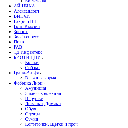
Когтеточки
АЙ НИКА
Александрит
ВИНЧИ
Гавриш Н.Г.
Грин Кьюзин
Зооник
ЗооЭкспресс
Петто
РАВ
ТД Инфантекс
БИОТИ ЦНИ
Кошки
Собаки
Гранд-Альфа
Влажные корма
Фабрика Лион
Амуниция
Зимняя коллекция
Игрушки
Лежанки, Домики
Обувь
Одежда
Сумки
Когтеточки, Щетки и проч