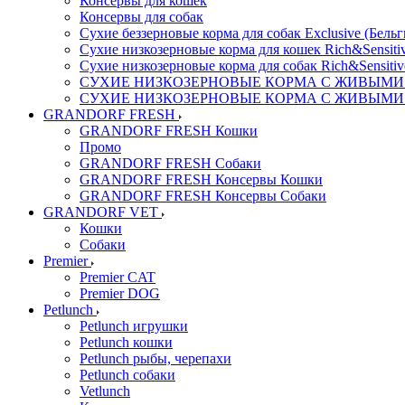
Консервы для кошек
Консервы для собак
Сухие беззерновые корма для собак Exclusive (Бельг
Сухие низкозерновые корма для кошек Rich&Sensitiv
Сухие низкозерновые корма для собак Rich&Sensitiv
СУХИЕ НИЗКОЗЕРНОВЫЕ КОРМА С ЖИВЫМИ ПР
СУХИЕ НИЗКОЗЕРНОВЫЕ КОРМА С ЖИВЫМИ ПР
GRANDORF FRESH
GRANDORF FRESH Кошки
Промо
GRANDORF FRESH Собаки
GRANDORF FRESH Консервы Кошки
GRANDORF FRESH Консервы Собаки
GRANDORF VET
Кошки
Собаки
Premier
Premier CAT
Premier DOG
Petlunch
Petlunch игрушки
Petlunch кошки
Petlunch рыбы, черепахи
Petlunch собаки
Vetlunch