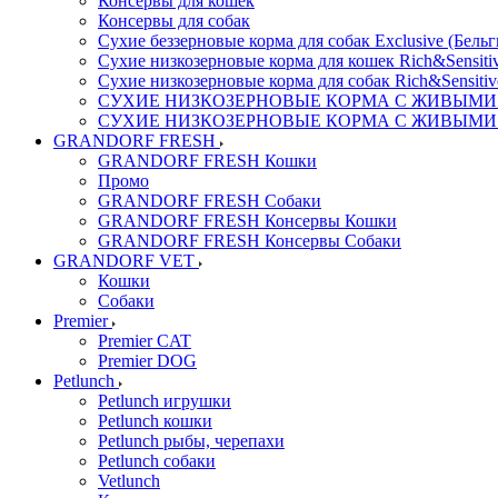
Консервы для кошек
Консервы для собак
Сухие беззерновые корма для собак Exclusive (Бельг
Сухие низкозерновые корма для кошек Rich&Sensitiv
Сухие низкозерновые корма для собак Rich&Sensitiv
СУХИЕ НИЗКОЗЕРНОВЫЕ КОРМА С ЖИВЫМИ ПР
СУХИЕ НИЗКОЗЕРНОВЫЕ КОРМА С ЖИВЫМИ ПР
GRANDORF FRESH
GRANDORF FRESH Кошки
Промо
GRANDORF FRESH Собаки
GRANDORF FRESH Консервы Кошки
GRANDORF FRESH Консервы Собаки
GRANDORF VET
Кошки
Собаки
Premier
Premier CAT
Premier DOG
Petlunch
Petlunch игрушки
Petlunch кошки
Petlunch рыбы, черепахи
Petlunch собаки
Vetlunch