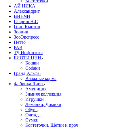
Когтеточки
АЙ НИКА
Александрит
ВИНЧИ
Гавриш Н.Г.
Грин Кьюзин
Зооник
ЗооЭкспресс
Петто
РАВ
ТД Инфантекс
БИОТИ ЦНИ
Кошки
Собаки
Гранд-Альфа
Влажные корма
Фабрика Лион
Амуниция
Зимняя коллекция
Игрушки
Лежанки, Домики
Обувь
Одежда
Сумки
Когтеточки, Щетки и проч