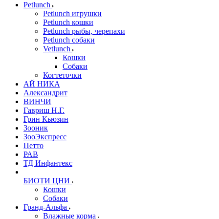
Petlunch
Petlunch игрушки
Petlunch кошки
Petlunch рыбы, черепахи
Petlunch собаки
Vetlunch
Кошки
Собаки
Когтеточки
АЙ НИКА
Александрит
ВИНЧИ
Гавриш Н.Г.
Грин Кьюзин
Зооник
ЗооЭкспресс
Петто
РАВ
ТД Инфантекс
БИОТИ ЦНИ
Кошки
Собаки
Гранд-Альфа
Влажные корма