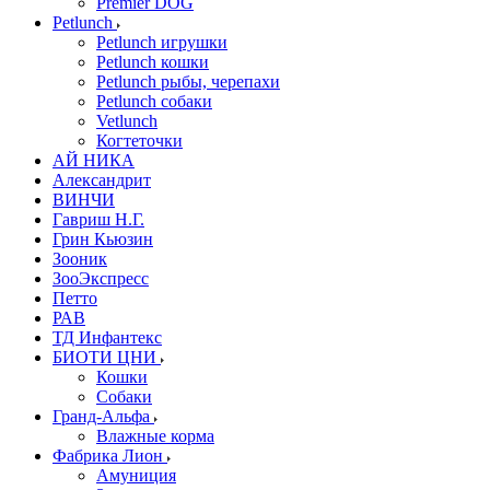
Premier DOG
Petlunch
Petlunch игрушки
Petlunch кошки
Petlunch рыбы, черепахи
Petlunch собаки
Vetlunch
Когтеточки
АЙ НИКА
Александрит
ВИНЧИ
Гавриш Н.Г.
Грин Кьюзин
Зооник
ЗооЭкспресс
Петто
РАВ
ТД Инфантекс
БИОТИ ЦНИ
Кошки
Собаки
Гранд-Альфа
Влажные корма
Фабрика Лион
Амуниция