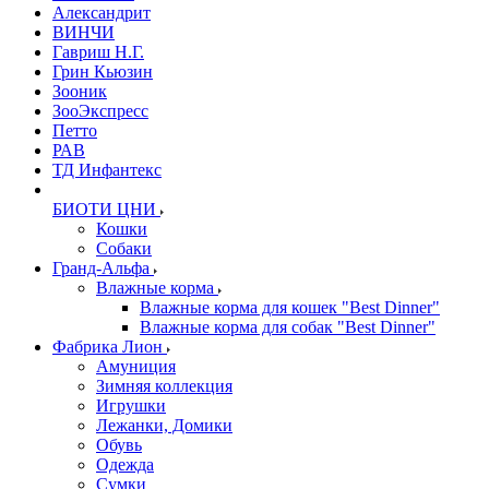
Александрит
ВИНЧИ
Гавриш Н.Г.
Грин Кьюзин
Зооник
ЗооЭкспресс
Петто
РАВ
ТД Инфантекс
БИОТИ ЦНИ
Кошки
Собаки
Гранд-Альфа
Влажные корма
Влажные корма для кошек "Best Dinner"
Влажные корма для собак "Best Dinner"
Фабрика Лион
Амуниция
Зимняя коллекция
Игрушки
Лежанки, Домики
Обувь
Одежда
Сумки