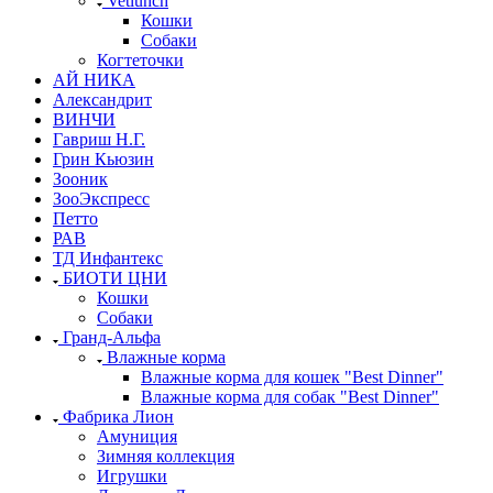
Vetlunch
Кошки
Собаки
Когтеточки
АЙ НИКА
Александрит
ВИНЧИ
Гавриш Н.Г.
Грин Кьюзин
Зооник
ЗооЭкспресс
Петто
РАВ
ТД Инфантекс
БИОТИ ЦНИ
Кошки
Собаки
Гранд-Альфа
Влажные корма
Влажные корма для кошек "Best Dinner"
Влажные корма для собак "Best Dinner"
Фабрика Лион
Амуниция
Зимняя коллекция
Игрушки