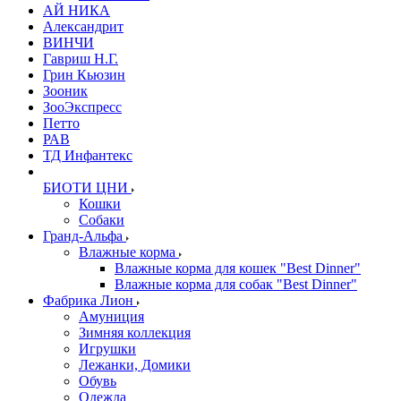
АЙ НИКА
Александрит
ВИНЧИ
Гавриш Н.Г.
Грин Кьюзин
Зооник
ЗооЭкспресс
Петто
РАВ
ТД Инфантекс
БИОТИ ЦНИ
Кошки
Собаки
Гранд-Альфа
Влажные корма
Влажные корма для кошек "Best Dinner"
Влажные корма для собак "Best Dinner"
Фабрика Лион
Амуниция
Зимняя коллекция
Игрушки
Лежанки, Домики
Обувь
Одежда