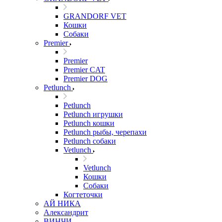
GRANDORF VET
Кошки
Собаки
Premier
Premier
Premier CAT
Premier DOG
Petlunch
Petlunch
Petlunch игрушки
Petlunch кошки
Petlunch рыбы, черепахи
Petlunch собаки
Vetlunch
Vetlunch
Кошки
Собаки
Когтеточки
АЙ НИКА
Александрит
ВИНЧИ