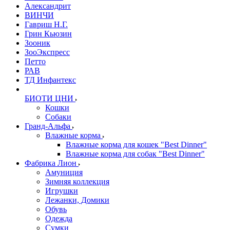
Александрит
ВИНЧИ
Гавриш Н.Г.
Грин Кьюзин
Зооник
ЗооЭкспресс
Петто
РАВ
ТД Инфантекс
БИОТИ ЦНИ
Кошки
Собаки
Гранд-Альфа
Влажные корма
Влажные корма для кошек "Best Dinner"
Влажные корма для собак "Best Dinner"
Фабрика Лион
Амуниция
Зимняя коллекция
Игрушки
Лежанки, Домики
Обувь
Одежда
Сумки