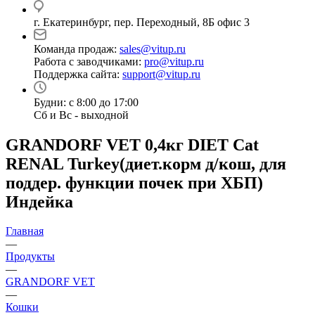
г. Екатеринбург, пер. Переходный, 8Б офис 3
Команда продаж:
sales@vitup.ru
Работа с заводчиками:
pro@vitup.ru
Поддержка сайта:
support@vitup.ru
Будни: с 8:00 до 17:00
Сб и Вс - выходной
GRANDORF VET 0,4кг DIET Cat
RENAL Turkey(диет.корм д/кош, для
поддер. функции почек при ХБП)
Индейка
Главная
—
Продукты
—
GRANDORF VET
—
Кошки