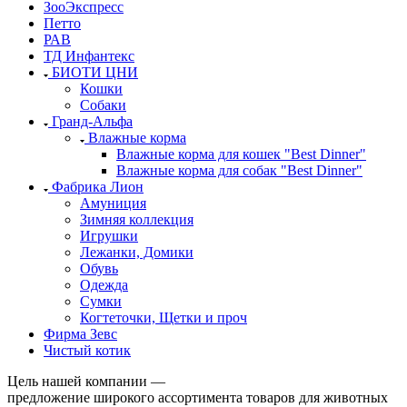
ЗооЭкспресс
Петто
РАВ
ТД Инфантекс
БИОТИ ЦНИ
Кошки
Собаки
Гранд-Альфа
Влажные корма
Влажные корма для кошек "Best Dinner"
Влажные корма для собак "Best Dinner"
Фабрика Лион
Амуниция
Зимняя коллекция
Игрушки
Лежанки, Домики
Обувь
Одежда
Сумки
Когтеточки, Щетки и проч
Фирма Зевс
Чистый котик
Цель нашей компании —
предложение широкого ассортимента товаров для животных