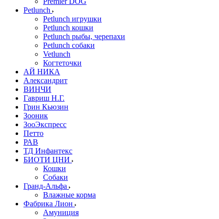
Premier DOG
Petlunch
Petlunch игрушки
Petlunch кошки
Petlunch рыбы, черепахи
Petlunch собаки
Vetlunch
Когтеточки
АЙ НИКА
Александрит
ВИНЧИ
Гавриш Н.Г.
Грин Кьюзин
Зооник
ЗооЭкспресс
Петто
РАВ
ТД Инфантекс
БИОТИ ЦНИ
Кошки
Собаки
Гранд-Альфа
Влажные корма
Фабрика Лион
Амуниция