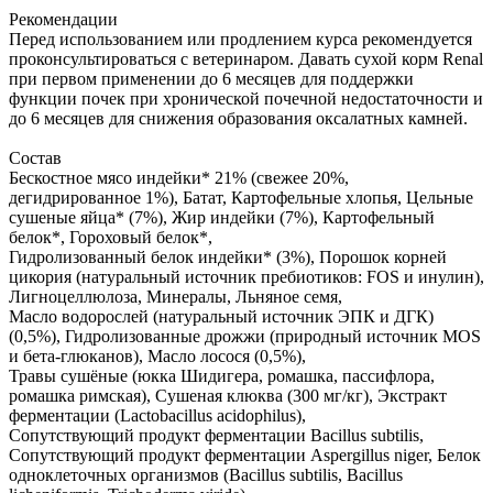
Рекомендации
Перед использованием или продлением курса рекомендуется
проконсультироваться с ветеринаром. Давать сухой корм Renal
при первом применении до 6 месяцев для поддержки
функции почек при хронической почечной недостаточности и
до 6 месяцев для снижения образования оксалатных камней.
Состав
Бескостное мясо индейки* 21% (свежее 20%,
дегидрированное 1%), Батат, Картофельные хлопья, Цельные
сушеные яйца* (7%), Жир индейки (7%), Картофельный
белок*, Гороховый белок*,
Гидролизованный белок индейки* (3%), Порошок корней
цикория (натуральный источник пребиотиков: FOS и инулин),
Лигноцеллюлоза, Минералы, Льняное семя,
Масло водорослей (натуральный источник ЭПК и ДГК)
(0,5%), Гидролизованные дрожжи (природный источник MOS
и бета-глюканов), Масло лосося (0,5%),
Травы сушёные (юкка Шидигера, ромашка, пассифлора,
ромашка римская), Сушеная клюква (300 мг/кг), Экстракт
ферментации (Lactobacillus acidophilus),
Сопутствующий продукт ферментации Bacillus subtilis,
Сопутствующий продукт ферментации Aspergillus niger, Белок
одноклеточных организмов (Bacillus subtilis, Bacillus