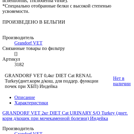
licheniformis, Trichoderma viride).
*Специально отобранные белки с высокой степенью
усвояемости.
ПРОИЗВЕДЕНО В БЕЛЬГИИ
Производитель
Grandorf VET
Связанные товары по фильтру
[]
Артикул
3182
GRANDORF VET 0,4кг DIET Cat RENAL
Нет в
Turkey(диет.корм д/кош, для поддер. функции
наличии
почек при ХБП) Индейка
Описание
Характеристики
GRANDORF VET 2кг DIET Cat URINARY S/O Turkey (диет.
корм д/кошек при мочекаменной болезни) Индейка
Производитель
Grandorf VET