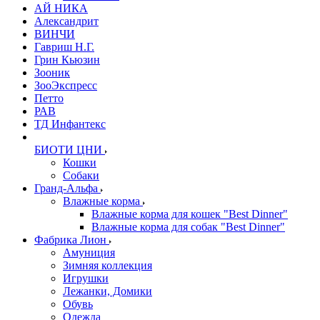
АЙ НИКА
Александрит
ВИНЧИ
Гавриш Н.Г.
Грин Кьюзин
Зооник
ЗооЭкспресс
Петто
РАВ
ТД Инфантекс
БИОТИ ЦНИ
Кошки
Собаки
Гранд-Альфа
Влажные корма
Влажные корма для кошек "Best Dinner"
Влажные корма для собак "Best Dinner"
Фабрика Лион
Амуниция
Зимняя коллекция
Игрушки
Лежанки, Домики
Обувь
Одежда