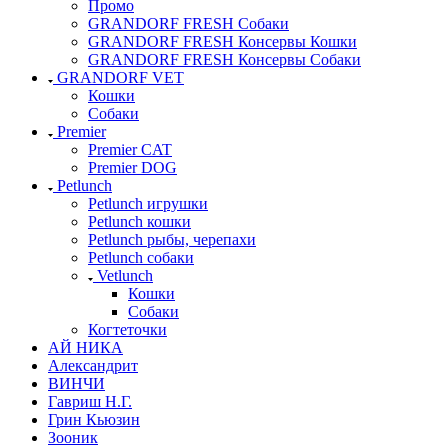
Промо
GRANDORF FRESH Собаки
GRANDORF FRESH Консервы Кошки
GRANDORF FRESH Консервы Собаки
GRANDORF VET
Кошки
Собаки
Premier
Premier CAT
Premier DOG
Petlunch
Petlunch игрушки
Petlunch кошки
Petlunch рыбы, черепахи
Petlunch собаки
Vetlunch
Кошки
Собаки
Когтеточки
АЙ НИКА
Александрит
ВИНЧИ
Гавриш Н.Г.
Грин Кьюзин
Зооник