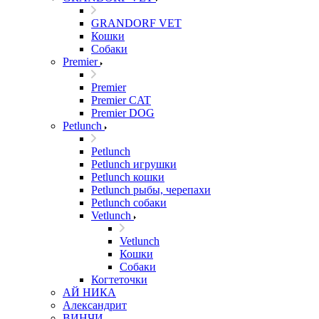
GRANDORF VET
Кошки
Собаки
Premier
Premier
Premier CAT
Premier DOG
Petlunch
Petlunch
Petlunch игрушки
Petlunch кошки
Petlunch рыбы, черепахи
Petlunch собаки
Vetlunch
Vetlunch
Кошки
Собаки
Когтеточки
АЙ НИКА
Александрит
ВИНЧИ