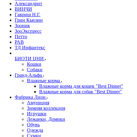
Александрит
ВИНЧИ
Гавриш Н.Г.
Грин Кьюзин
Зооник
ЗооЭкспресс
Петто
РАВ
ТД Инфантекс
БИОТИ ЦНИ
Кошки
Собаки
Гранд-Альфа
Влажные корма
Влажные корма для кошек "Best Dinner"
Влажные корма для собак "Best Dinner"
Фабрика Лион
Амуниция
Зимняя коллекция
Игрушки
Лежанки, Домики
Обувь
Одежда
Сумки