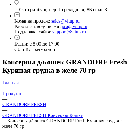
г. Екатеринбург, пер. Переходный, 8Б офис 3
Команда продаж:
sales@vitup.ru
Работа с заводчиками:
pro@vitup.ru
Поддержка сайта:
support@vitup.ru
Будни: с 8:00 до 17:00
Сб и Вс - выходной
Консервы д/кошек GRANDORF Fresh
Куриная грудка в желе 70 гр
Главная
—
Продукты
—
GRANDORF FRESH
—
GRANDORF FRESH Консервы Кошки
—
Консервы д/кошек GRANDORF Fresh Куриная грудка в
желе 70 гр