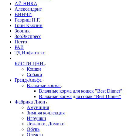
АЙ НИКА
Александрит
ВИНЧИ
Гавриш Н.Г.
Грин Кьюзин
Зооник
ЗооЭкспресс
Петто
РАВ
ТД Инфантекс
БИОТИ ЦНИ
Кошки
Собаки
Гранд-Альфа
Влажные корма
Влажные корма для кошек "Best Dinner"
Влажные корма для собак "Best Dinner"
Фабрика Лион
Амуниция
Зимняя коллекция
Игрушки
Лежанки, Домики
Обувь
Одежда