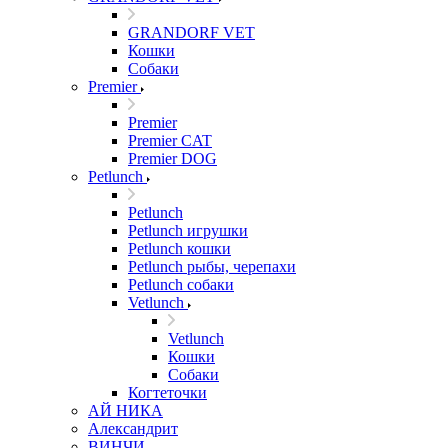
GRANDORF VET
Кошки
Собаки
Premier
Premier
Premier CAT
Premier DOG
Petlunch
Petlunch
Petlunch игрушки
Petlunch кошки
Petlunch рыбы, черепахи
Petlunch собаки
Vetlunch
Vetlunch
Кошки
Собаки
Когтеточки
АЙ НИКА
Александрит
ВИНЧИ