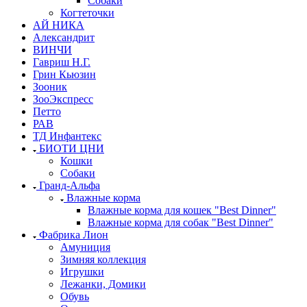
Собаки
Когтеточки
АЙ НИКА
Александрит
ВИНЧИ
Гавриш Н.Г.
Грин Кьюзин
Зооник
ЗооЭкспресс
Петто
РАВ
ТД Инфантекс
БИОТИ ЦНИ
Кошки
Собаки
Гранд-Альфа
Влажные корма
Влажные корма для кошек "Best Dinner"
Влажные корма для собак "Best Dinner"
Фабрика Лион
Амуниция
Зимняя коллекция
Игрушки
Лежанки, Домики
Обувь