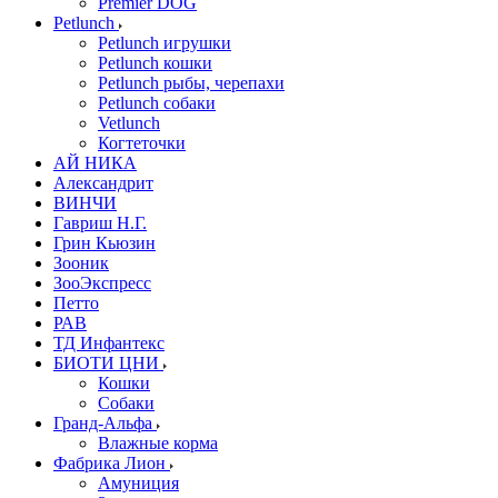
Premier DOG
Petlunch
Petlunch игрушки
Petlunch кошки
Petlunch рыбы, черепахи
Petlunch собаки
Vetlunch
Когтеточки
АЙ НИКА
Александрит
ВИНЧИ
Гавриш Н.Г.
Грин Кьюзин
Зооник
ЗооЭкспресс
Петто
РАВ
ТД Инфантекс
БИОТИ ЦНИ
Кошки
Собаки
Гранд-Альфа
Влажные корма
Фабрика Лион
Амуниция