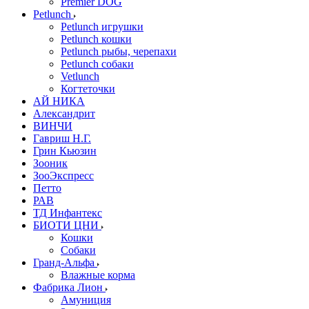
Premier DOG
Petlunch
Petlunch игрушки
Petlunch кошки
Petlunch рыбы, черепахи
Petlunch собаки
Vetlunch
Когтеточки
АЙ НИКА
Александрит
ВИНЧИ
Гавриш Н.Г.
Грин Кьюзин
Зооник
ЗооЭкспресс
Петто
РАВ
ТД Инфантекс
БИОТИ ЦНИ
Кошки
Собаки
Гранд-Альфа
Влажные корма
Фабрика Лион
Амуниция