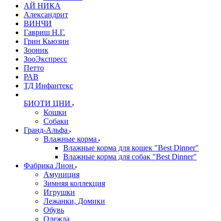
АЙ НИКА
Александрит
ВИНЧИ
Гавриш Н.Г.
Грин Кьюзин
Зооник
ЗооЭкспресс
Петто
РАВ
ТД Инфантекс
БИОТИ ЦНИ
Кошки
Собаки
Гранд-Альфа
Влажные корма
Влажные корма для кошек "Best Dinner"
Влажные корма для собак "Best Dinner"
Фабрика Лион
Амуниция
Зимняя коллекция
Игрушки
Лежанки, Домики
Обувь
Одежда