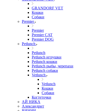
GRANDORF VET
Кошки
Собаки
Premier
Premier
Premier CAT
Premier DOG
Petlunch
Petlunch
Petlunch игрушки
Petlunch кошки
Petlunch рыбы, черепахи
Petlunch собаки
Vetlunch
Vetlunch
Кошки
Собаки
Когтеточки
АЙ НИКА
Александрит
ВИНЧИ