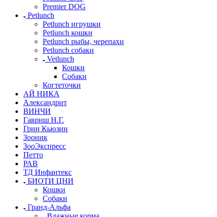
Premier DOG
Petlunch
Petlunch игрушки
Petlunch кошки
Petlunch рыбы, черепахи
Petlunch собаки
Vetlunch
Кошки
Собаки
Когтеточки
АЙ НИКА
Александрит
ВИНЧИ
Гавриш Н.Г.
Грин Кьюзин
Зооник
ЗооЭкспресс
Петто
РАВ
ТД Инфантекс
БИОТИ ЦНИ
Кошки
Собаки
Гранд-Альфа
Влажные корма