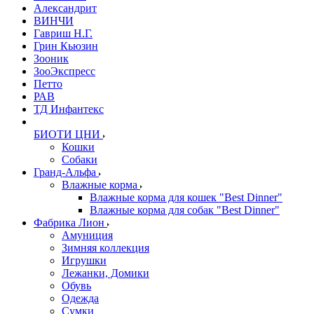
Александрит
ВИНЧИ
Гавриш Н.Г.
Грин Кьюзин
Зооник
ЗооЭкспресс
Петто
РАВ
ТД Инфантекс
БИОТИ ЦНИ
Кошки
Собаки
Гранд-Альфа
Влажные корма
Влажные корма для кошек "Best Dinner"
Влажные корма для собак "Best Dinner"
Фабрика Лион
Амуниция
Зимняя коллекция
Игрушки
Лежанки, Домики
Обувь
Одежда
Сумки