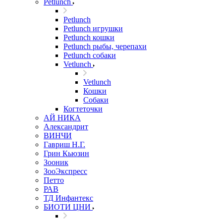
Petlunch
Petlunch
Petlunch игрушки
Petlunch кошки
Petlunch рыбы, черепахи
Petlunch собаки
Vetlunch
Vetlunch
Кошки
Собаки
Когтеточки
АЙ НИКА
Александрит
ВИНЧИ
Гавриш Н.Г.
Грин Кьюзин
Зооник
ЗооЭкспресс
Петто
РАВ
ТД Инфантекс
БИОТИ ЦНИ