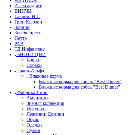
АЙ НИКА
Александрит
ВИНЧИ
Гавриш Н.Г.
Грин Кьюзин
Зооник
ЗооЭкспресс
Петто
РАВ
ТД Инфантекс
БИОТИ ЦНИ
Кошки
Собаки
Гранд-Альфа
Влажные корма
Влажные корма для кошек "Best Dinner"
Влажные корма для собак "Best Dinner"
Фабрика Лион
Амуниция
Зимняя коллекция
Игрушки
Лежанки, Домики
Обувь
Одежда
Сумки