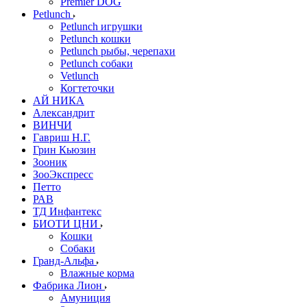
Premier DOG
Petlunch
Petlunch игрушки
Petlunch кошки
Petlunch рыбы, черепахи
Petlunch собаки
Vetlunch
Когтеточки
АЙ НИКА
Александрит
ВИНЧИ
Гавриш Н.Г.
Грин Кьюзин
Зооник
ЗооЭкспресс
Петто
РАВ
ТД Инфантекс
БИОТИ ЦНИ
Кошки
Собаки
Гранд-Альфа
Влажные корма
Фабрика Лион
Амуниция