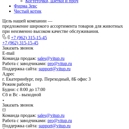
Когтеточки, Щетки и проч
Фирма Зевс
Чистый котик
Цель нашей компании —
предложение широкого ассортимента товаров для животных
при неизменно высоком качестве обслуживания.
+7 (962) 315-15-45
+7 (962) 315-15-45
Заказать звонок
E-mail
Команда продаж:
sales@vitup.ru
Работа с заводчиками:
pro@vitup.ru
Поддержка сайта:
support@vitup.ru
Адрес
г. Екатеринбург, пер. Переходный, 8Б офис 3
Режим работы
Будни: с 8:00 до 17:00
Сб и Вс - выходной
Заказать звонок
Команда продаж:
sales@vitup.ru
Работа с заводчиками:
pro@vitup.ru
Поддержка сайта:
support@vitup.ru