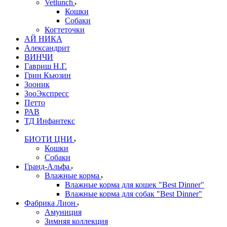
Vetlunch
Кошки
Собаки
Когтеточки
АЙ НИКА
Александрит
ВИНЧИ
Гавриш Н.Г.
Грин Кьюзин
Зооник
ЗооЭкспресс
Петто
РАВ
ТД Инфантекс
БИОТИ ЦНИ
Кошки
Собаки
Гранд-Альфа
Влажные корма
Влажные корма для кошек "Best Dinner"
Влажные корма для собак "Best Dinner"
Фабрика Лион
Амуниция
Зимняя коллекция