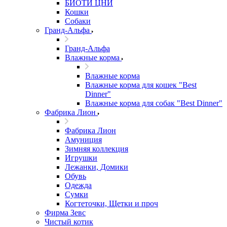
БИОТИ ЦНИ
Кошки
Собаки
Гранд-Альфа
Гранд-Альфа
Влажные корма
Влажные корма
Влажные корма для кошек "Best
Dinner"
Влажные корма для собак "Best Dinner"
Фабрика Лион
Фабрика Лион
Амуниция
Зимняя коллекция
Игрушки
Лежанки, Домики
Обувь
Одежда
Сумки
Когтеточки, Щетки и проч
Фирма Зевс
Чистый котик