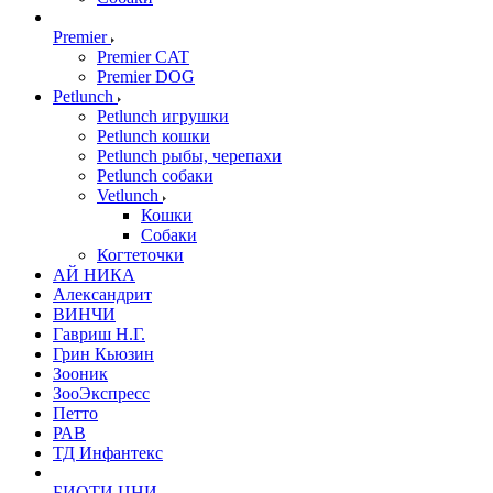
Premier
Premier CAT
Premier DOG
Petlunch
Petlunch игрушки
Petlunch кошки
Petlunch рыбы, черепахи
Petlunch собаки
Vetlunch
Кошки
Собаки
Когтеточки
АЙ НИКА
Александрит
ВИНЧИ
Гавриш Н.Г.
Грин Кьюзин
Зооник
ЗооЭкспресс
Петто
РАВ
ТД Инфантекс
БИОТИ ЦНИ