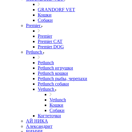
GRANDORF VET
Кошки
Собаки
Premier
Premier
Premier CAT
Premier DOG
Petlunch
Petlunch
Petlunch игрушки
Petlunch кошки
Petlunch рыбы, черепахи
Petlunch собаки
Vetlunch
Vetlunch
Кошки
Собаки
Когтеточки
АЙ НИКА
Александрит
ВИНЧИ