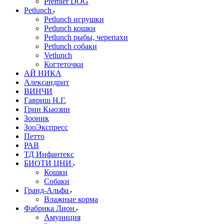
Premier DOG
Petlunch
Petlunch игрушки
Petlunch кошки
Petlunch рыбы, черепахи
Petlunch собаки
Vetlunch
Когтеточки
АЙ НИКА
Александрит
ВИНЧИ
Гавриш Н.Г.
Грин Кьюзин
Зооник
ЗооЭкспресс
Петто
РАВ
ТД Инфантекс
БИОТИ ЦНИ
Кошки
Собаки
Гранд-Альфа
Влажные корма
Фабрика Лион
Амуниция