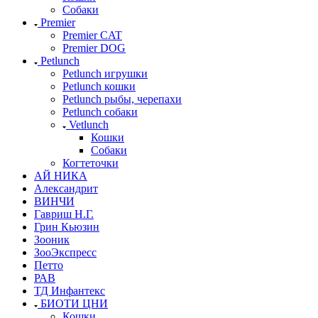
Собаки
Premier
Premier CAT
Premier DOG
Petlunch
Petlunch игрушки
Petlunch кошки
Petlunch рыбы, черепахи
Petlunch собаки
Vetlunch
Кошки
Собаки
Когтеточки
АЙ НИКА
Александрит
ВИНЧИ
Гавриш Н.Г.
Грин Кьюзин
Зооник
ЗооЭкспресс
Петто
РАВ
ТД Инфантекс
БИОТИ ЦНИ
Кошки