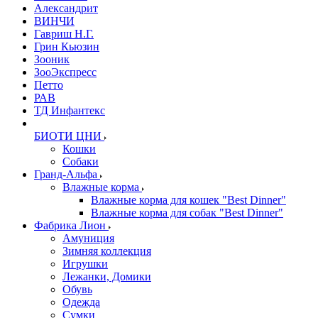
Александрит
ВИНЧИ
Гавриш Н.Г.
Грин Кьюзин
Зооник
ЗооЭкспресс
Петто
РАВ
ТД Инфантекс
БИОТИ ЦНИ
Кошки
Собаки
Гранд-Альфа
Влажные корма
Влажные корма для кошек "Best Dinner"
Влажные корма для собак "Best Dinner"
Фабрика Лион
Амуниция
Зимняя коллекция
Игрушки
Лежанки, Домики
Обувь
Одежда
Сумки