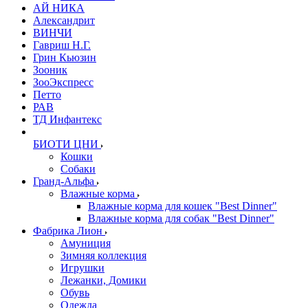
АЙ НИКА
Александрит
ВИНЧИ
Гавриш Н.Г.
Грин Кьюзин
Зооник
ЗооЭкспресс
Петто
РАВ
ТД Инфантекс
БИОТИ ЦНИ
Кошки
Собаки
Гранд-Альфа
Влажные корма
Влажные корма для кошек "Best Dinner"
Влажные корма для собак "Best Dinner"
Фабрика Лион
Амуниция
Зимняя коллекция
Игрушки
Лежанки, Домики
Обувь
Одежда