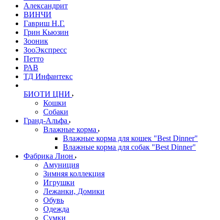
Александрит
ВИНЧИ
Гавриш Н.Г.
Грин Кьюзин
Зооник
ЗооЭкспресс
Петто
РАВ
ТД Инфантекс
БИОТИ ЦНИ
Кошки
Собаки
Гранд-Альфа
Влажные корма
Влажные корма для кошек "Best Dinner"
Влажные корма для собак "Best Dinner"
Фабрика Лион
Амуниция
Зимняя коллекция
Игрушки
Лежанки, Домики
Обувь
Одежда
Сумки