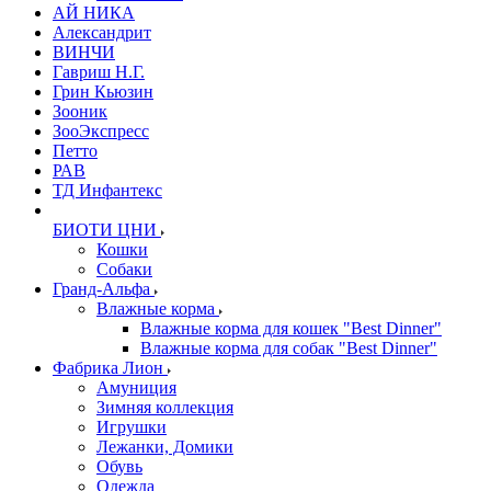
АЙ НИКА
Александрит
ВИНЧИ
Гавриш Н.Г.
Грин Кьюзин
Зооник
ЗооЭкспресс
Петто
РАВ
ТД Инфантекс
БИОТИ ЦНИ
Кошки
Собаки
Гранд-Альфа
Влажные корма
Влажные корма для кошек "Best Dinner"
Влажные корма для собак "Best Dinner"
Фабрика Лион
Амуниция
Зимняя коллекция
Игрушки
Лежанки, Домики
Обувь
Одежда