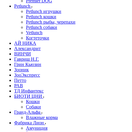
Premier DOG
Petlunch
Petlunch игрушки
Petlunch кошки
Petlunch рыбы, черепахи
Petlunch собаки
Vetlunch
Когтеточки
АЙ НИКА
Александрит
ВИНЧИ
Гавриш Н.Г.
Грин Кьюзин
Зооник
ЗооЭкспресс
Петто
РАВ
ТД Инфантекс
БИОТИ ЦНИ
Кошки
Собаки
Гранд-Альфа
Влажные корма
Фабрика Лион
Амуниция