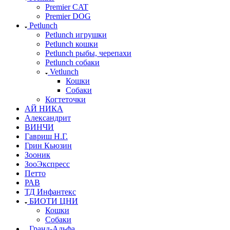
Premier CAT
Premier DOG
Petlunch
Petlunch игрушки
Petlunch кошки
Petlunch рыбы, черепахи
Petlunch собаки
Vetlunch
Кошки
Собаки
Когтеточки
АЙ НИКА
Александрит
ВИНЧИ
Гавриш Н.Г.
Грин Кьюзин
Зооник
ЗооЭкспресс
Петто
РАВ
ТД Инфантекс
БИОТИ ЦНИ
Кошки
Собаки
Гранд-Альфа