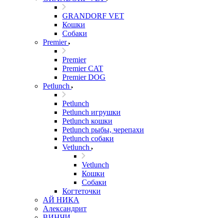
GRANDORF VET
Кошки
Собаки
Premier
Premier
Premier CAT
Premier DOG
Petlunch
Petlunch
Petlunch игрушки
Petlunch кошки
Petlunch рыбы, черепахи
Petlunch собаки
Vetlunch
Vetlunch
Кошки
Собаки
Когтеточки
АЙ НИКА
Александрит
ВИНЧИ