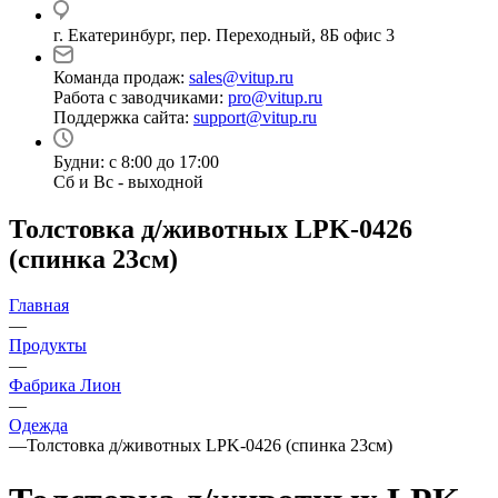
г. Екатеринбург, пер. Переходный, 8Б офис 3
Команда продаж:
sales@vitup.ru
Работа с заводчиками:
pro@vitup.ru
Поддержка сайта:
support@vitup.ru
Будни: с 8:00 до 17:00
Сб и Вс - выходной
Толстовка д/животных LPK-0426
(спинка 23см)
Главная
—
Продукты
—
Фабрика Лион
—
Одежда
—
Толстовка д/животных LPK-0426 (спинка 23см)