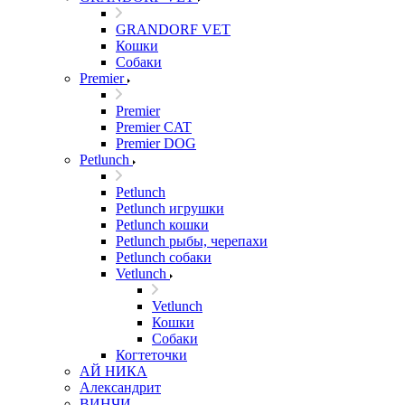
GRANDORF VET
Кошки
Собаки
Premier
Premier
Premier CAT
Premier DOG
Petlunch
Petlunch
Petlunch игрушки
Petlunch кошки
Petlunch рыбы, черепахи
Petlunch собаки
Vetlunch
Vetlunch
Кошки
Собаки
Когтеточки
АЙ НИКА
Александрит
ВИНЧИ