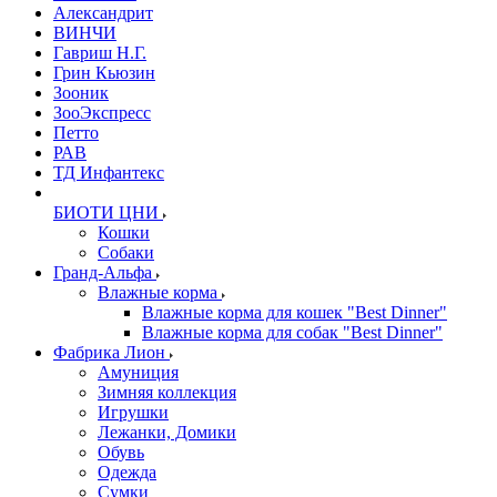
Александрит
ВИНЧИ
Гавриш Н.Г.
Грин Кьюзин
Зооник
ЗооЭкспресс
Петто
РАВ
ТД Инфантекс
БИОТИ ЦНИ
Кошки
Собаки
Гранд-Альфа
Влажные корма
Влажные корма для кошек "Best Dinner"
Влажные корма для собак "Best Dinner"
Фабрика Лион
Амуниция
Зимняя коллекция
Игрушки
Лежанки, Домики
Обувь
Одежда
Сумки