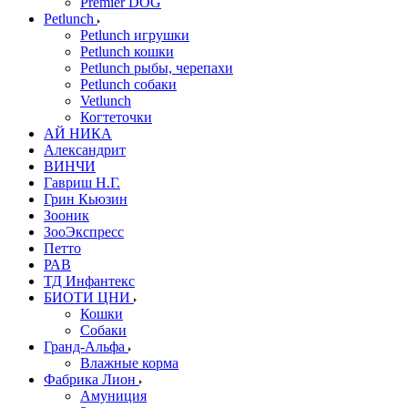
Premier DOG
Petlunch
Petlunch игрушки
Petlunch кошки
Petlunch рыбы, черепахи
Petlunch собаки
Vetlunch
Когтеточки
АЙ НИКА
Александрит
ВИНЧИ
Гавриш Н.Г.
Грин Кьюзин
Зооник
ЗооЭкспресс
Петто
РАВ
ТД Инфантекс
БИОТИ ЦНИ
Кошки
Собаки
Гранд-Альфа
Влажные корма
Фабрика Лион
Амуниция