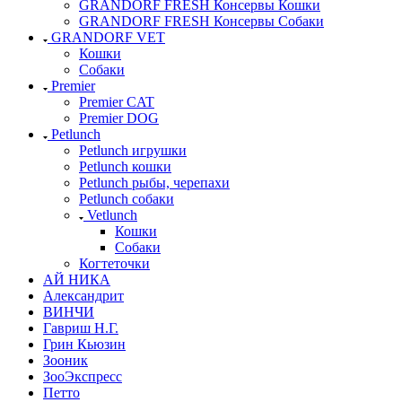
GRANDORF FRESH Консервы Кошки
GRANDORF FRESH Консервы Собаки
GRANDORF VET
Кошки
Собаки
Premier
Premier CAT
Premier DOG
Petlunch
Petlunch игрушки
Petlunch кошки
Petlunch рыбы, черепахи
Petlunch собаки
Vetlunch
Кошки
Собаки
Когтеточки
АЙ НИКА
Александрит
ВИНЧИ
Гавриш Н.Г.
Грин Кьюзин
Зооник
ЗооЭкспресс
Петто