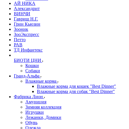
АЙ НИКА
Александрит
ВИНЧИ
Гавриш Н.Г.
Грин Кьюзин
Зооник
ЗооЭкспресс
Петто
РАВ
ТД Инфантекс
БИОТИ ЦНИ
Кошки
Собаки
Гранд-Альфа
Влажные корма
Влажные корма для кошек "Best Dinner"
Влажные корма для собак "Best Dinner"
Фабрика Лион
Амуниция
Зимняя коллекция
Игрушки
Лежанки, Домики
Обувь
Одежда