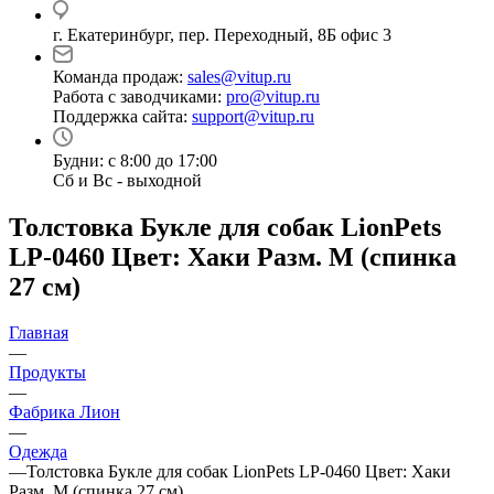
г. Екатеринбург, пер. Переходный, 8Б офис 3
Команда продаж:
sales@vitup.ru
Работа с заводчиками:
pro@vitup.ru
Поддержка сайта:
support@vitup.ru
Будни: с 8:00 до 17:00
Сб и Вс - выходной
Толстовка Букле для собак LionPets
LP-0460 Цвет: Хаки Разм. M (спинка
27 см)
Главная
—
Продукты
—
Фабрика Лион
—
Одежда
—
Толстовка Букле для собак LionPets LP-0460 Цвет: Хаки
Разм. M (спинка 27 см)