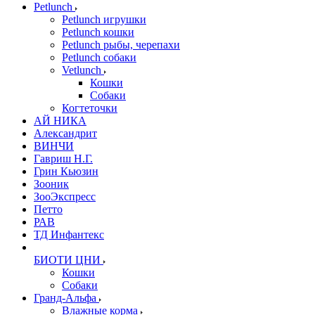
Petlunch
Petlunch игрушки
Petlunch кошки
Petlunch рыбы, черепахи
Petlunch собаки
Vetlunch
Кошки
Собаки
Когтеточки
АЙ НИКА
Александрит
ВИНЧИ
Гавриш Н.Г.
Грин Кьюзин
Зооник
ЗооЭкспресс
Петто
РАВ
ТД Инфантекс
БИОТИ ЦНИ
Кошки
Собаки
Гранд-Альфа
Влажные корма