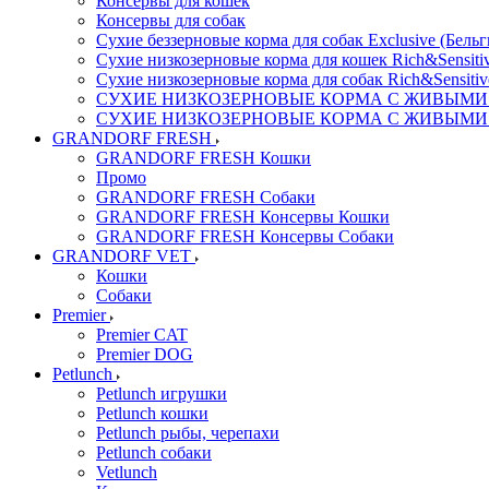
Консервы для кошек
Консервы для собак
Сухие беззерновые корма для собак Exclusive (Бельг
Сухие низкозерновые корма для кошек Rich&Sensitiv
Сухие низкозерновые корма для собак Rich&Sensitiv
СУХИЕ НИЗКОЗЕРНОВЫЕ КОРМА С ЖИВЫМИ ПР
СУХИЕ НИЗКОЗЕРНОВЫЕ КОРМА С ЖИВЫМИ ПР
GRANDORF FRESH
GRANDORF FRESH Кошки
Промо
GRANDORF FRESH Собаки
GRANDORF FRESH Консервы Кошки
GRANDORF FRESH Консервы Собаки
GRANDORF VET
Кошки
Собаки
Premier
Premier CAT
Premier DOG
Petlunch
Petlunch игрушки
Petlunch кошки
Petlunch рыбы, черепахи
Petlunch собаки
Vetlunch