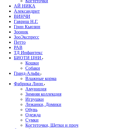
Когтеточки
АЙ НИКА
Александрит
ВИНЧИ
Гавриш Н.Г.
Грин Кьюзин
Зооник
ЗооЭкспресс
Петто
РАВ
ТД Инфантекс
БИОТИ ЦНИ
Кошки
Собаки
Гранд-Альфа
Влажные корма
Фабрика Лион
Амуниция
Зимняя коллекция
Игрушки
Лежанки, Домики
Обувь
Одежда
Сумки
Когтеточки, Щетки и проч