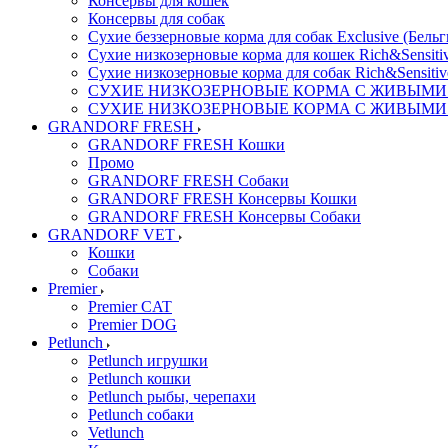
Консервы для кошек
Консервы для собак
Сухие беззерновые корма для собак Exclusive (Бельг
Сухие низкозерновые корма для кошек Rich&Sensitiv
Сухие низкозерновые корма для собак Rich&Sensitiv
СУХИЕ НИЗКОЗЕРНОВЫЕ КОРМА С ЖИВЫМИ ПР
СУХИЕ НИЗКОЗЕРНОВЫЕ КОРМА С ЖИВЫМИ ПР
GRANDORF FRESH
GRANDORF FRESH Кошки
Промо
GRANDORF FRESH Собаки
GRANDORF FRESH Консервы Кошки
GRANDORF FRESH Консервы Собаки
GRANDORF VET
Кошки
Собаки
Premier
Premier CAT
Premier DOG
Petlunch
Petlunch игрушки
Petlunch кошки
Petlunch рыбы, черепахи
Petlunch собаки
Vetlunch