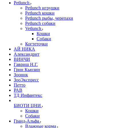
Petlunch
Petlunch игрушки
Petlunch кошки
Petlunch рыбы, черепахи
Petlunch собаки
Vetlunch
Кошки
Собаки
Когтеточки
АЙ НИКА
Александрит
ВИНЧИ
Гавриш Н.Г.
Грин Кьюзин
Зооник
ЗооЭкспресс
Петто
РАВ
ТД Инфантекс
БИОТИ ЦНИ
Кошки
Собаки
Гранд-Альфа
Влажные корма