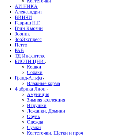
Когтеточки
АЙ НИКА
Александрит
ВИНЧИ
Гавриш Н.Г.
Грин Кьюзин
Зооник
ЗооЭкспресс
Петто
РАВ
ТД Инфантекс
БИОТИ ЦНИ
Кошки
Собаки
Гранд-Альфа
Влажные корма
Фабрика Лион
Амуниция
Зимняя коллекция
Игрушки
Лежанки, Домики
Обувь
Одежда
Сумки
Когтеточки, Щетки и проч