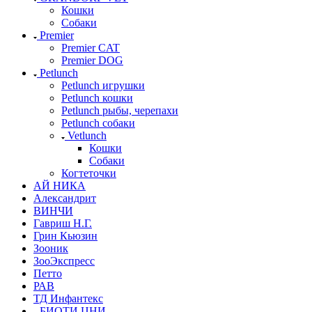
Кошки
Собаки
Premier
Premier CAT
Premier DOG
Petlunch
Petlunch игрушки
Petlunch кошки
Petlunch рыбы, черепахи
Petlunch собаки
Vetlunch
Кошки
Собаки
Когтеточки
АЙ НИКА
Александрит
ВИНЧИ
Гавриш Н.Г.
Грин Кьюзин
Зооник
ЗооЭкспресс
Петто
РАВ
ТД Инфантекс
БИОТИ ЦНИ