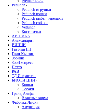
Premier DOG
Petlunch
Petlunch игрушки
Petlunch кошки
Petlunch рыбы, черепахи
Petlunch собаки
Vetlunch
Когтеточки
АЙ НИКА
Александрит
ВИНЧИ
Гавриш Н.Г.
Грин Кьюзин
Зооник
ЗооЭкспресс
Петто
РАВ
ТД Инфантекс
БИОТИ ЦНИ
Кошки
Собаки
Гранд-Альфа
Влажные корма
Фабрика Лион
Амуниция