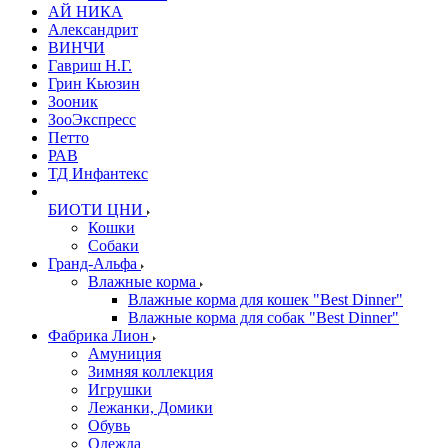
АЙ НИКА
Александрит
ВИНЧИ
Гавриш Н.Г.
Грин Кьюзин
Зооник
ЗооЭкспресс
Петто
РАВ
ТД Инфантекс
БИОТИ ЦНИ
Кошки
Собаки
Гранд-Альфа
Влажные корма
Влажные корма для кошек "Best Dinner"
Влажные корма для собак "Best Dinner"
Фабрика Лион
Амуниция
Зимняя коллекция
Игрушки
Лежанки, Домики
Обувь
Одежда