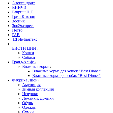
Александрит
ВИНЧИ
Гавриш Н.Г.
Грин Кьюзин
Зооник
ЗооЭкспресс
Петто
РАВ
ТД Инфантекс
БИОТИ ЦНИ
Кошки
Собаки
Гранд-Альфа
Влажные корма
Влажные корма для кошек "Best Dinner"
Влажные корма для собак "Best Dinner"
Фабрика Лион
Амуниция
Зимняя коллекция
Игрушки
Лежанки, Домики
Обувь
Одежда
Сумки