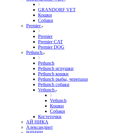
GRANDORF VET
Кошки
Собаки
Premier
Premier
Premier CAT
Premier DOG
Petlunch
Petlunch
Petlunch игрушки
Petlunch кошки
Petlunch рыбы, черепахи
Petlunch собаки
Vetlunch
Vetlunch
Кошки
Собаки
Когтеточки
АЙ НИКА
Александрит
ВИНЧИ