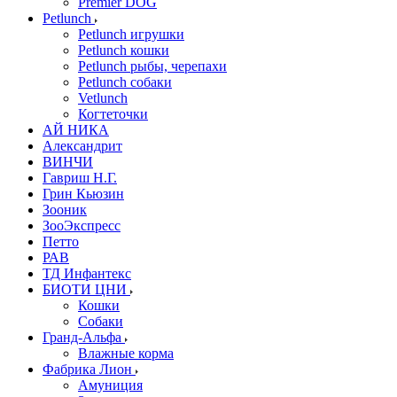
Premier DOG
Petlunch
Petlunch игрушки
Petlunch кошки
Petlunch рыбы, черепахи
Petlunch собаки
Vetlunch
Когтеточки
АЙ НИКА
Александрит
ВИНЧИ
Гавриш Н.Г.
Грин Кьюзин
Зооник
ЗооЭкспресс
Петто
РАВ
ТД Инфантекс
БИОТИ ЦНИ
Кошки
Собаки
Гранд-Альфа
Влажные корма
Фабрика Лион
Амуниция