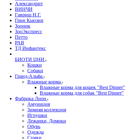
Александрит
ВИНЧИ
Гавриш Н.Г.
Грин Кьюзин
Зооник
ЗооЭкспресс
Петто
РАВ
ТД Инфантекс
БИОТИ ЦНИ
Кошки
Собаки
Гранд-Альфа
Влажные корма
Влажные корма для кошек "Best Dinner"
Влажные корма для собак "Best Dinner"
Фабрика Лион
Амуниция
Зимняя коллекция
Игрушки
Лежанки, Домики
Обувь
Одежда
Сумки