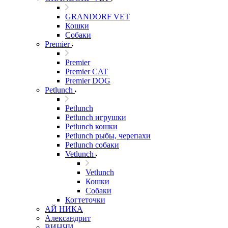
GRANDORF VET
Кошки
Собаки
Premier
Premier
Premier CAT
Premier DOG
Petlunch
Petlunch
Petlunch игрушки
Petlunch кошки
Petlunch рыбы, черепахи
Petlunch собаки
Vetlunch
Vetlunch
Кошки
Собаки
Когтеточки
АЙ НИКА
Александрит
ВИНЧИ