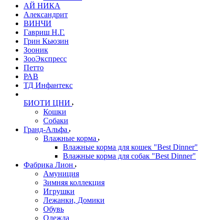
АЙ НИКА
Александрит
ВИНЧИ
Гавриш Н.Г.
Грин Кьюзин
Зооник
ЗооЭкспресс
Петто
РАВ
ТД Инфантекс
БИОТИ ЦНИ
Кошки
Собаки
Гранд-Альфа
Влажные корма
Влажные корма для кошек "Best Dinner"
Влажные корма для собак "Best Dinner"
Фабрика Лион
Амуниция
Зимняя коллекция
Игрушки
Лежанки, Домики
Обувь
Одежда