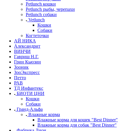
Petlunch кошки
Petlunch рыбы, черепахи
Petlunch собаки
Vetlunch
Кошки
Собаки
Когтеточки
АЙ НИКА
Александрит
ВИНЧИ
Гавриш Н.Г.
Грин Кьюзин
Зооник
ЗооЭкспресс
Петто
РАВ
ТД Инфантекс
БИОТИ ЦНИ
Кошки
Собаки
Гранд-Альфа
Влажные корма
Влажные корма для кошек "Best Dinner"
Влажные корма для собак "Best Dinner"
Фабрика Лион