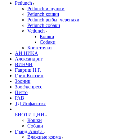
Petlunch
Petlunch игрушки
Petlunch кошки
Petlunch рыбы, черепахи
Petlunch собаки
Vetlunch
Кошки
Собаки
Когтеточки
АЙ НИКА
Александрит
ВИНЧИ
Гавриш Н.Г.
Грин Кьюзин
Зооник
ЗооЭкспресс
Петто
РАВ
ТД Инфантекс
БИОТИ ЦНИ
Кошки
Собаки
Гранд-Альфа
Влажные корма