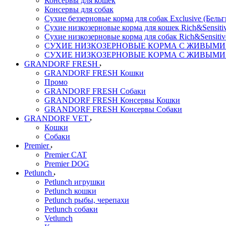
Консервы для кошек
Консервы для собак
Сухие беззерновые корма для собак Exclusive (Бельг
Сухие низкозерновые корма для кошек Rich&Sensitiv
Сухие низкозерновые корма для собак Rich&Sensitiv
СУХИЕ НИЗКОЗЕРНОВЫЕ КОРМА С ЖИВЫМИ ПР
СУХИЕ НИЗКОЗЕРНОВЫЕ КОРМА С ЖИВЫМИ ПР
GRANDORF FRESH
GRANDORF FRESH Кошки
Промо
GRANDORF FRESH Собаки
GRANDORF FRESH Консервы Кошки
GRANDORF FRESH Консервы Собаки
GRANDORF VET
Кошки
Собаки
Premier
Premier CAT
Premier DOG
Petlunch
Petlunch игрушки
Petlunch кошки
Petlunch рыбы, черепахи
Petlunch собаки
Vetlunch