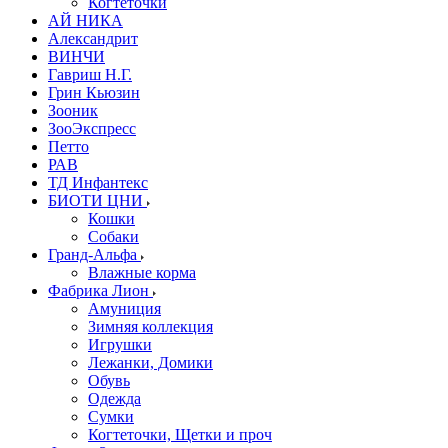
Когтеточки
АЙ НИКА
Александрит
ВИНЧИ
Гавриш Н.Г.
Грин Кьюзин
Зооник
ЗооЭкспресс
Петто
РАВ
ТД Инфантекс
БИОТИ ЦНИ
Кошки
Собаки
Гранд-Альфа
Влажные корма
Фабрика Лион
Амуниция
Зимняя коллекция
Игрушки
Лежанки, Домики
Обувь
Одежда
Сумки
Когтеточки, Щетки и проч