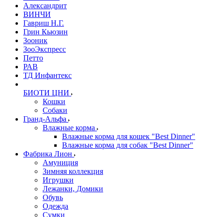
Александрит
ВИНЧИ
Гавриш Н.Г.
Грин Кьюзин
Зооник
ЗооЭкспресс
Петто
РАВ
ТД Инфантекс
БИОТИ ЦНИ
Кошки
Собаки
Гранд-Альфа
Влажные корма
Влажные корма для кошек "Best Dinner"
Влажные корма для собак "Best Dinner"
Фабрика Лион
Амуниция
Зимняя коллекция
Игрушки
Лежанки, Домики
Обувь
Одежда
Сумки