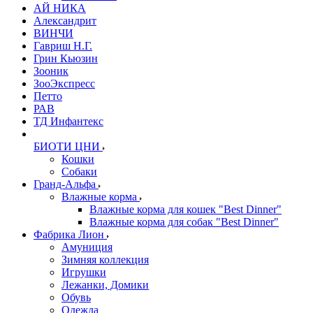
АЙ НИКА
Александрит
ВИНЧИ
Гавриш Н.Г.
Грин Кьюзин
Зооник
ЗооЭкспресс
Петто
РАВ
ТД Инфантекс
БИОТИ ЦНИ
Кошки
Собаки
Гранд-Альфа
Влажные корма
Влажные корма для кошек "Best Dinner"
Влажные корма для собак "Best Dinner"
Фабрика Лион
Амуниция
Зимняя коллекция
Игрушки
Лежанки, Домики
Обувь
Одежда