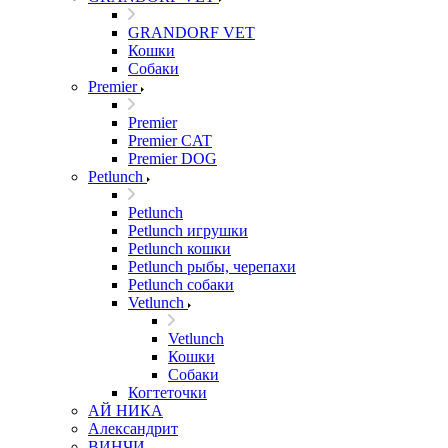
GRANDORF VET
Кошки
Собаки
Premier
Premier
Premier CAT
Premier DOG
Petlunch
Petlunch
Petlunch игрушки
Petlunch кошки
Petlunch рыбы, черепахи
Petlunch собаки
Vetlunch
Vetlunch
Кошки
Собаки
Когтеточки
АЙ НИКА
Александрит
ВИНЧИ