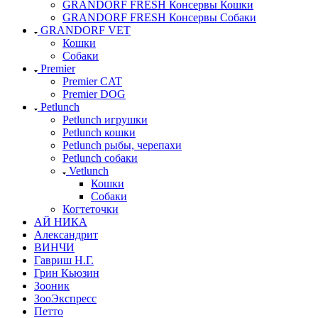
GRANDORF FRESH Консервы Кошки
GRANDORF FRESH Консервы Собаки
GRANDORF VET
Кошки
Собаки
Premier
Premier CAT
Premier DOG
Petlunch
Petlunch игрушки
Petlunch кошки
Petlunch рыбы, черепахи
Petlunch собаки
Vetlunch
Кошки
Собаки
Когтеточки
АЙ НИКА
Александрит
ВИНЧИ
Гавриш Н.Г.
Грин Кьюзин
Зооник
ЗооЭкспресс
Петто