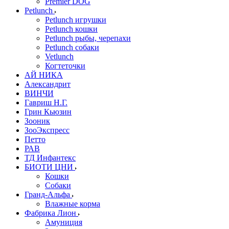
Premier DOG
Petlunch
Petlunch игрушки
Petlunch кошки
Petlunch рыбы, черепахи
Petlunch собаки
Vetlunch
Когтеточки
АЙ НИКА
Александрит
ВИНЧИ
Гавриш Н.Г.
Грин Кьюзин
Зооник
ЗооЭкспресс
Петто
РАВ
ТД Инфантекс
БИОТИ ЦНИ
Кошки
Собаки
Гранд-Альфа
Влажные корма
Фабрика Лион
Амуниция