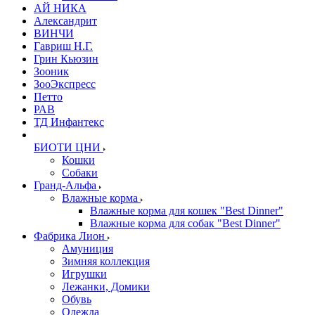
АЙ НИКА
Александрит
ВИНЧИ
Гавриш Н.Г.
Грин Кьюзин
Зооник
ЗооЭкспресс
Петто
РАВ
ТД Инфантекс
БИОТИ ЦНИ
Кошки
Собаки
Гранд-Альфа
Влажные корма
Влажные корма для кошек "Best Dinner"
Влажные корма для собак "Best Dinner"
Фабрика Лион
Амуниция
Зимняя коллекция
Игрушки
Лежанки, Домики
Обувь
Одежда