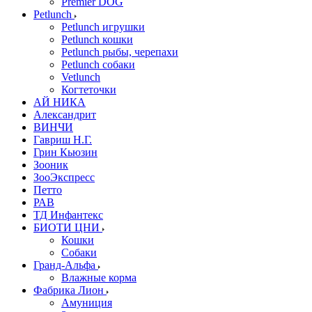
Premier DOG
Petlunch
Petlunch игрушки
Petlunch кошки
Petlunch рыбы, черепахи
Petlunch собаки
Vetlunch
Когтеточки
АЙ НИКА
Александрит
ВИНЧИ
Гавриш Н.Г.
Грин Кьюзин
Зооник
ЗооЭкспресс
Петто
РАВ
ТД Инфантекс
БИОТИ ЦНИ
Кошки
Собаки
Гранд-Альфа
Влажные корма
Фабрика Лион
Амуниция