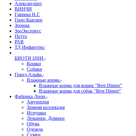
Александрит
ВИНЧИ
Гавриш Н.Г.
Грин Кьюзин
Зооник
ЗооЭкспресс
Петто
РАВ
ТД Инфантекс
БИОТИ ЦНИ
Кошки
Собаки
Гранд-Альфа
Влажные корма
Влажные корма для кошек "Best Dinner"
Влажные корма для собак "Best Dinner"
Фабрика Лион
Амуниция
Зимняя коллекция
Игрушки
Лежанки, Домики
Обувь
Одежда
Сумки