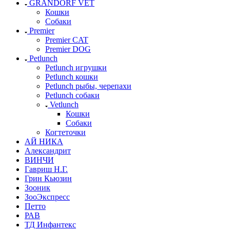
GRANDORF VET
Кошки
Собаки
Premier
Premier CAT
Premier DOG
Petlunch
Petlunch игрушки
Petlunch кошки
Petlunch рыбы, черепахи
Petlunch собаки
Vetlunch
Кошки
Собаки
Когтеточки
АЙ НИКА
Александрит
ВИНЧИ
Гавриш Н.Г.
Грин Кьюзин
Зооник
ЗооЭкспресс
Петто
РАВ
ТД Инфантекс