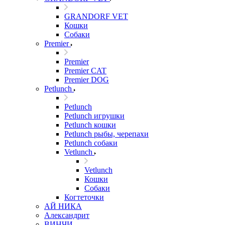
GRANDORF VET
Кошки
Собаки
Premier
Premier
Premier CAT
Premier DOG
Petlunch
Petlunch
Petlunch игрушки
Petlunch кошки
Petlunch рыбы, черепахи
Petlunch собаки
Vetlunch
Vetlunch
Кошки
Собаки
Когтеточки
АЙ НИКА
Александрит
ВИНЧИ