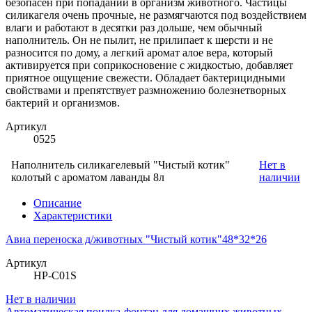
безопасен при попадании в организм животного. Частицы
силикагеля очень прочные, не размягчаются под воздействием
влаги и работают в десятки раз дольше, чем обычный
наполнитель. Он не пылит, не прилипает к шерсти и не
разносится по дому, а легкий аромат алое вера, который
активируется при соприкосновение с жидкостью, добавляет
приятное ощущение свежести. Обладает бактерицидными
свойствами и препятствует размножению болезнетворных
бактерий и организмов.
Артикул
0525
Наполнитель силикагелевый "Чистый котик"
Нет в
колотый с ароматом лаванды 8л
наличии
Описание
Характеристики
Авиа переноска д/животных "Чистый котик"48*32*26
Артикул
HP-C01S
Нет в наличии
Автоматическая поилка-фонтан для домашних животных