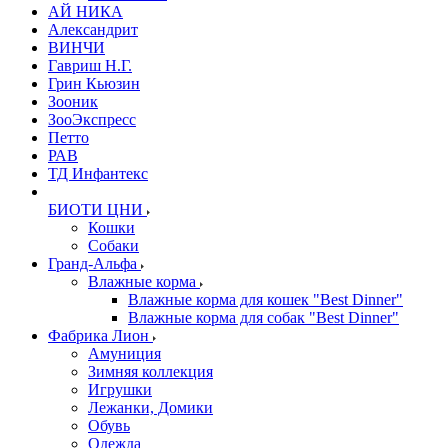
АЙ НИКА
Александрит
ВИНЧИ
Гавриш Н.Г.
Грин Кьюзин
Зооник
ЗооЭкспресс
Петто
РАВ
ТД Инфантекс
БИОТИ ЦНИ
Кошки
Собаки
Гранд-Альфа
Влажные корма
Влажные корма для кошек "Best Dinner"
Влажные корма для собак "Best Dinner"
Фабрика Лион
Амуниция
Зимняя коллекция
Игрушки
Лежанки, Домики
Обувь
Одежда