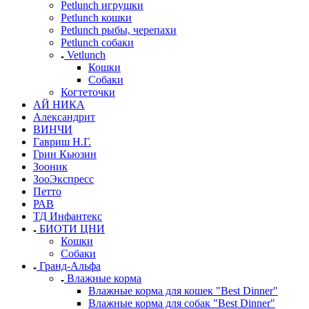
Petlunch игрушки
Petlunch кошки
Petlunch рыбы, черепахи
Petlunch собаки
Vetlunch
Кошки
Собаки
Когтеточки
АЙ НИКА
Александрит
ВИНЧИ
Гавриш Н.Г.
Грин Кьюзин
Зооник
ЗооЭкспресс
Петто
РАВ
ТД Инфантекс
БИОТИ ЦНИ
Кошки
Собаки
Гранд-Альфа
Влажные корма
Влажные корма для кошек "Best Dinner"
Влажные корма для собак "Best Dinner"