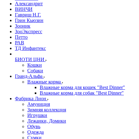
Александрит
ВИНЧИ
Гавриш Н.Г.
Грин Кьюзин
Зооник
ЗооЭкспресс
Петто
РАВ
ТД Инфантекс
БИОТИ ЦНИ
Кошки
Собаки
Гранд-Альфа
Влажные корма
Влажные корма для кошек "Best Dinner"
Влажные корма для собак "Best Dinner"
Фабрика Лион
Амуниция
Зимняя коллекция
Игрушки
Лежанки, Домики
Обувь
Одежда
Сумки