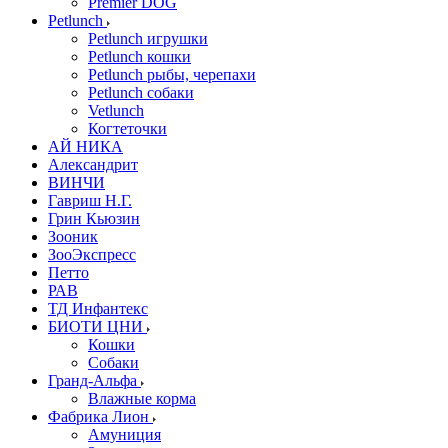
Premier DOG
Petlunch
Petlunch игрушки
Petlunch кошки
Petlunch рыбы, черепахи
Petlunch собаки
Vetlunch
Когтеточки
АЙ НИКА
Александрит
ВИНЧИ
Гавриш Н.Г.
Грин Кьюзин
Зооник
ЗооЭкспресс
Петто
РАВ
ТД Инфантекс
БИОТИ ЦНИ
Кошки
Собаки
Гранд-Альфа
Влажные корма
Фабрика Лион
Амуниция