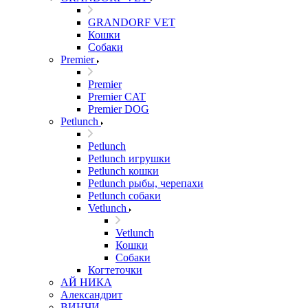
GRANDORF VET
Кошки
Собаки
Premier
Premier
Premier CAT
Premier DOG
Petlunch
Petlunch
Petlunch игрушки
Petlunch кошки
Petlunch рыбы, черепахи
Petlunch собаки
Vetlunch
Vetlunch
Кошки
Собаки
Когтеточки
АЙ НИКА
Александрит
ВИНЧИ