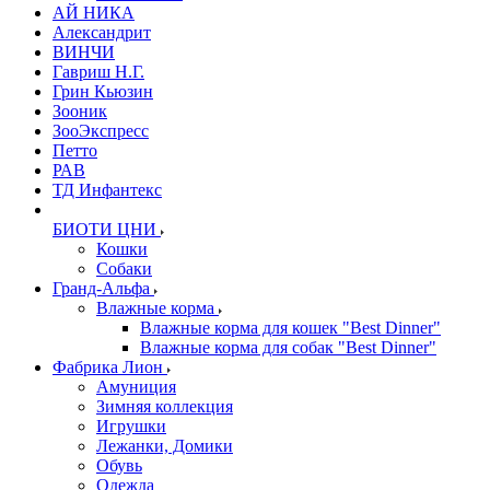
АЙ НИКА
Александрит
ВИНЧИ
Гавриш Н.Г.
Грин Кьюзин
Зооник
ЗооЭкспресс
Петто
РАВ
ТД Инфантекс
БИОТИ ЦНИ
Кошки
Собаки
Гранд-Альфа
Влажные корма
Влажные корма для кошек "Best Dinner"
Влажные корма для собак "Best Dinner"
Фабрика Лион
Амуниция
Зимняя коллекция
Игрушки
Лежанки, Домики
Обувь
Одежда