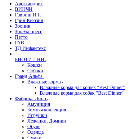
Александрит
ВИНЧИ
Гавриш Н.Г.
Грин Кьюзин
Зооник
ЗооЭкспресс
Петто
РАВ
ТД Инфантекс
БИОТИ ЦНИ
Кошки
Собаки
Гранд-Альфа
Влажные корма
Влажные корма для кошек "Best Dinner"
Влажные корма для собак "Best Dinner"
Фабрика Лион
Амуниция
Зимняя коллекция
Игрушки
Лежанки, Домики
Обувь
Одежда
Сумки