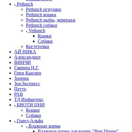
Petlunch
Petlunch игрушки
Petlunch кошки
Petlunch рыбы, черепахи
Petlunch собаки
Vetlunch
Кошки
Собаки
Когтеточки
АЙ НИКА
Александрит
ВИНЧИ
Гавриш Н.Г.
Грин Кьюзин
Зооник
ЗооЭкспресс
Петто
РАВ
ТД Инфантекс
БИОТИ ЦНИ
Кошки
Собаки
Гранд-Альфа
Влажные корма
Влажные корма для кошек "Best Dinner"