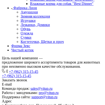
Влажные корма для собак "Best Dinner"
Фабрика Лион
Амуниция
Зимняя коллекция
Игрушки
Лежанки, Домики
Обувь
Одежда
Сумки
Когтеточки, Щетки и проч
Фирма Зевс
Чистый котик
Цель нашей компании —
предложение широкого ассортимента товаров для животных
при неизменно высоком качестве обслуживания.
+7 (962) 315-15-45
+7 (962) 315-15-45
Заказать звонок
E-mail
Команда продаж:
sales@vitup.ru
Работа с заводчиками:
pro@vitup.ru
Поддержка сайта:
support@vitup.ru
Адрес