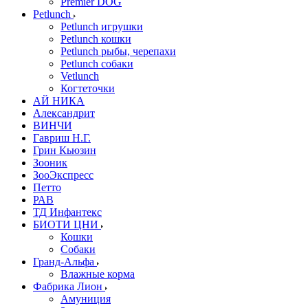
Premier DOG
Petlunch
Petlunch игрушки
Petlunch кошки
Petlunch рыбы, черепахи
Petlunch собаки
Vetlunch
Когтеточки
АЙ НИКА
Александрит
ВИНЧИ
Гавриш Н.Г.
Грин Кьюзин
Зооник
ЗооЭкспресс
Петто
РАВ
ТД Инфантекс
БИОТИ ЦНИ
Кошки
Собаки
Гранд-Альфа
Влажные корма
Фабрика Лион
Амуниция