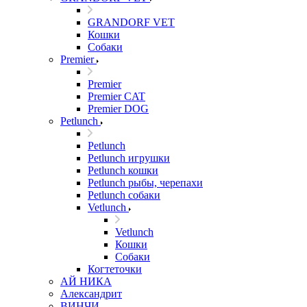
GRANDORF VET
Кошки
Собаки
Premier
Premier
Premier CAT
Premier DOG
Petlunch
Petlunch
Petlunch игрушки
Petlunch кошки
Petlunch рыбы, черепахи
Petlunch собаки
Vetlunch
Vetlunch
Кошки
Собаки
Когтеточки
АЙ НИКА
Александрит
ВИНЧИ