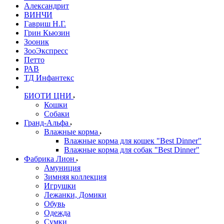
Александрит
ВИНЧИ
Гавриш Н.Г.
Грин Кьюзин
Зооник
ЗооЭкспресс
Петто
РАВ
ТД Инфантекс
БИОТИ ЦНИ
Кошки
Собаки
Гранд-Альфа
Влажные корма
Влажные корма для кошек "Best Dinner"
Влажные корма для собак "Best Dinner"
Фабрика Лион
Амуниция
Зимняя коллекция
Игрушки
Лежанки, Домики
Обувь
Одежда
Сумки