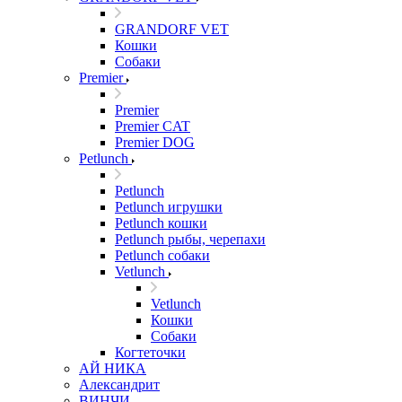
GRANDORF VET
Кошки
Собаки
Premier
Premier
Premier CAT
Premier DOG
Petlunch
Petlunch
Petlunch игрушки
Petlunch кошки
Petlunch рыбы, черепахи
Petlunch собаки
Vetlunch
Vetlunch
Кошки
Собаки
Когтеточки
АЙ НИКА
Александрит
ВИНЧИ