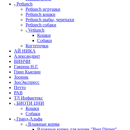
Petlunch
Petlunch игрушки
Petlunch кошки
Petlunch рыбы, черепахи
Petlunch собаки
Vetlunch
Кошки
Собаки
Когтеточки
АЙ НИКА
Александрит
ВИНЧИ
Гавриш Н.Г.
Грин Кьюзин
Зооник
ЗооЭкспресс
Петто
РАВ
ТД Инфантекс
БИОТИ ЦНИ
Кошки
Собаки
Гранд-Альфа
Влажные корма
Влажные корма для кошек "Best Dinner"