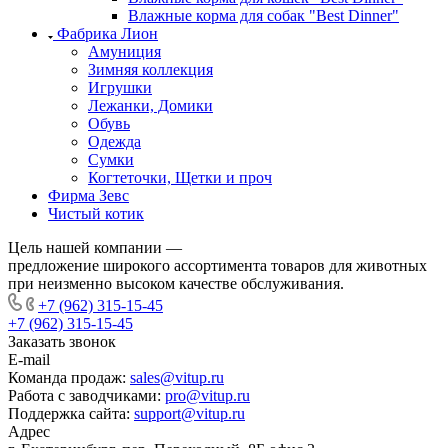
Влажные корма для собак "Best Dinner"
Фабрика Лион
Амуниция
Зимняя коллекция
Игрушки
Лежанки, Домики
Обувь
Одежда
Сумки
Когтеточки, Щетки и проч
Фирма Зевс
Чистый котик
Цель нашей компании —
предложение широкого ассортимента товаров для животных
при неизменно высоком качестве обслуживания.
+7 (962) 315-15-45
+7 (962) 315-15-45
Заказать звонок
E-mail
Команда продаж:
sales@vitup.ru
Работа с заводчиками:
pro@vitup.ru
Поддержка сайта:
support@vitup.ru
Адрес