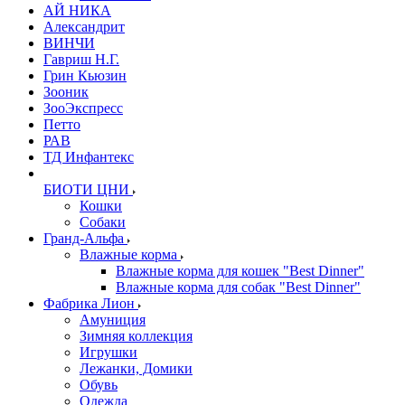
АЙ НИКА
Александрит
ВИНЧИ
Гавриш Н.Г.
Грин Кьюзин
Зооник
ЗооЭкспресс
Петто
РАВ
ТД Инфантекс
БИОТИ ЦНИ
Кошки
Собаки
Гранд-Альфа
Влажные корма
Влажные корма для кошек "Best Dinner"
Влажные корма для собак "Best Dinner"
Фабрика Лион
Амуниция
Зимняя коллекция
Игрушки
Лежанки, Домики
Обувь
Одежда