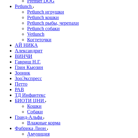
Premier DOG
Petlunch
Petlunch игрушки
Petlunch кошки
Petlunch рыбы, черепахи
Petlunch собаки
Vetlunch
Когтеточки
АЙ НИКА
Александрит
ВИНЧИ
Гавриш Н.Г.
Грин Кьюзин
Зооник
ЗооЭкспресс
Петто
РАВ
ТД Инфантекс
БИОТИ ЦНИ
Кошки
Собаки
Гранд-Альфа
Влажные корма
Фабрика Лион
Амуниция